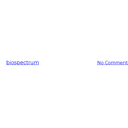
공지사항
마린산의 분자생물학적 치료에의
By
biospectrum
2016-08-19
11월 24th, 2025
No Comment