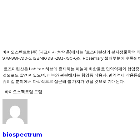
(
) (
:
)
“
바이오스펙트럼
주
대표이사
박덕훈
에서는
로즈마린산의 분자생물학적 작
978-981-790-5, ISBN10 981-283-790-6)
Rosemary
의
챕터부분에 수록되
Labitae
로즈마린산은
허브에 존재하는 폐놀계 화합물로 면역억제와 항염증
,
,
것으로도 알려져 있으며
피부와 관련해서는 항염증 작용과
면역억제 작용등을
.
슈티컬 분야에서 다각적으로 접근해 볼 가치가 있을 것으로 기대된다
[
]
바이오스펙트럼 드림
biospectrum