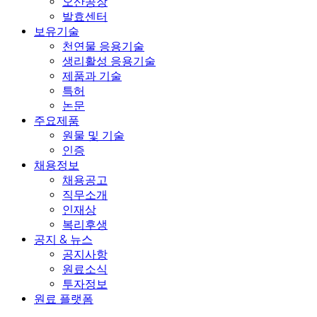
오산공장
발효센터
보유기술
천연물 응용기술
생리활성 응용기술
제품과 기술
특허
논문
주요제품
원물 및 기술
인증
채용정보
채용공고
직무소개
인재상
복리후생
공지 & 뉴스
공지사항
원료소식
투자정보
원료 플랫폼