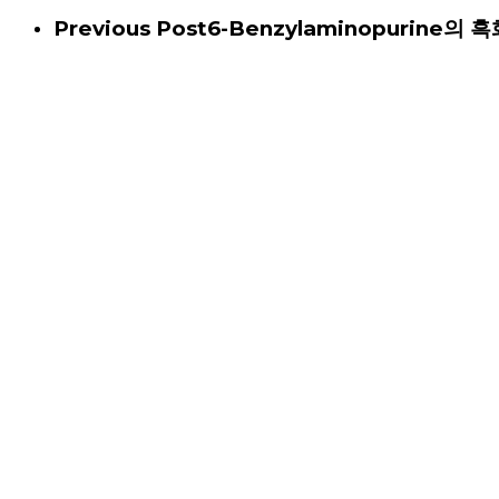
Previous Post
6-Benzylaminopurine의