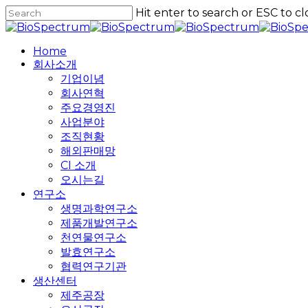
Skip
Hit enter to search or ESC to cl
to
Close
main
Search
content
Home
회사소개
기업이념
회사연혁
주요경영진
사업분야
조직현황
해외판매망
CI 소개
오시는길
연구소
생명과학연구소
제품개발연구소
천연물연구소
발효연구소
협력연구기관
생산센터
제주공장