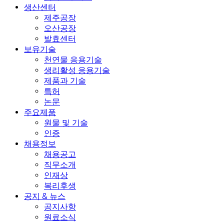
생산센터
제주공장
오산공장
발효센터
보유기술
천연물 응용기술
생리활성 응용기술
제품과 기술
특허
논문
주요제품
원물 및 기술
인증
채용정보
채용공고
직무소개
인재상
복리후생
공지 & 뉴스
공지사항
원료소식