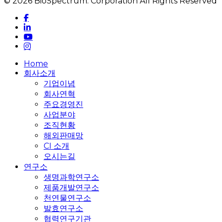
© 2026 BioSpectrum. Corporation All Rights Reserved
facebook
linkedin
youtube
instagram
Close
Home
Menu
회사소개
기업이념
회사연혁
주요경영진
사업분야
조직현황
해외판매망
CI 소개
오시는길
연구소
생명과학연구소
제품개발연구소
천연물연구소
발효연구소
협력연구기관