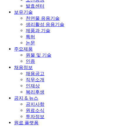
발효센터
보유기술
천연물 응용기술
생리활성 응용기술
제품과 기술
특허
논문
주요제품
원물 및 기술
인증
채용정보
채용공고
직무소개
인재상
복리후생
공지 & 뉴스
공지사항
원료소식
투자정보
원료 플랫폼