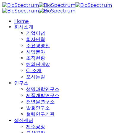
Skip
to
main
search
Menu
Home
content
회사소개
기업이념
회사연혁
주요경영진
사업분야
조직현황
해외판매망
CI 소개
오시는길
연구소
생명과학연구소
제품개발연구소
천연물연구소
발효연구소
협력연구기관
생산센터
제주공장
오산공장