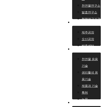
천연물연구소
발효연구소
협력연구기관
생산센터
제주공장
오산공장
발효센터
보유기술
천연물 응용
Me
s
기술
생리활성 응
용기술
제품과 기술
특허
논문
주요제품