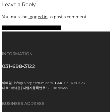
Leave a Reply
You must be
logged in
to post a comment.
Share
Share
Share
Share
Pin
INFORMATION
031-698-3122
이메일
: info@biospectrum.com |
FAX
: 031-698-3123
대표
: 박덕훈 |
사업자등록번호
: 211-86-95455
BUSINESS ADDRESS