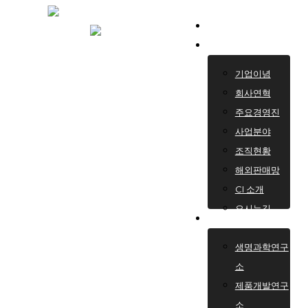
Skip
Home
to
회사소개
main
content
기업이념
회사연혁
주요경영진
사업분야
조직현황
해외판매망
CI 소개
오시는길
연구소
생명과학연구
소
제품개발연구
소