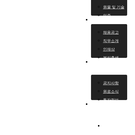
원물 및 기술
인증
채용정보
채용공고
직무소개
인재상
복리후생
공지 & 뉴
스
공지사항
원료소식
투자정보
원료 플랫
폼
search