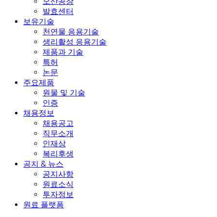
오산공장
발효센터
보유기술
천연물 응용기술
생리활성 응용기술
제품과 기술
특허
논문
주요제품
원물 및 기술
인증
채용정보
채용공고
직무소개
인재상
복리후생
공지 & 뉴스
공지사항
원료소식
투자정보
원료 플랫폼