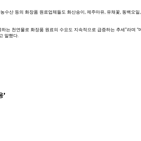
랑농수산 등의 화장품 원료업체들도 화산송이, 제주마유, 유채꽃, 동백오일
 천연물로 화장품 원료의 수요도 지속적으로 급증하는 추세”라며 “메이드 
고 말했다.
응’