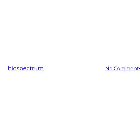
공지사항
 화장품 인증 본격 시행 원료업체
By
biospectrum
2016-12-13
11월 24th, 2025
No Comment