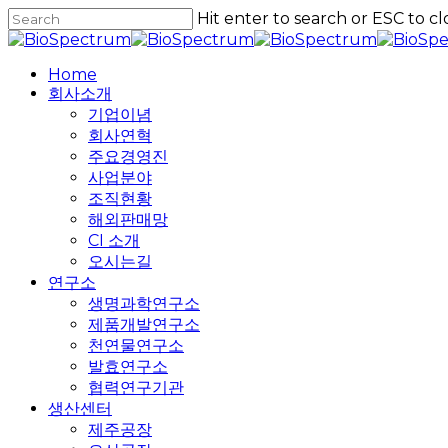
Skip
Hit enter to search or ESC to cl
to
Close
main
Search
content
Home
회사소개
기업이념
회사연혁
주요경영진
사업분야
조직현황
해외판매망
CI 소개
오시는길
연구소
생명과학연구소
제품개발연구소
천연물연구소
발효연구소
협력연구기관
생산센터
제주공장