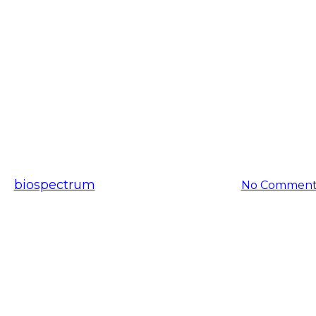
공지사항
스펙트럼, 중국 베이비 케어 브랜
By
biospectrum
2018-05-29
11월 24th, 2025
No Comment