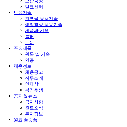
오산공장
발효센터
보유기술
천연물 응용기술
생리활성 응용기술
제품과 기술
특허
논문
주요제품
원물 및 기술
인증
채용정보
채용공고
직무소개
인재상
복리후생
공지 & 뉴스
공지사항
원료소식
투자정보
원료 플랫폼