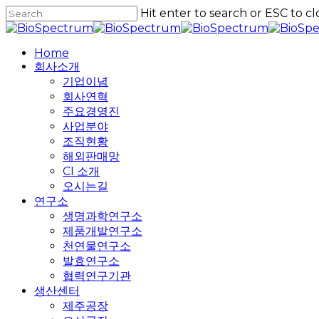
Skip
Hit enter to search or ESC to cl
to
Close
main
Search
content
Home
회사소개
기업이념
회사연혁
주요경영진
사업분야
조직현황
해외판매망
CI 소개
오시는길
연구소
생명과학연구소
제품개발연구소
천연물연구소
발효연구소
협력연구기관
생산센터
제주공장