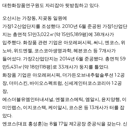
대한화장품연구원도 자리잡아 뒷받침하고 있다.
오산시는 가장동, 지곶동 일원에
가장1·2산업단지를 조성했다. 2010년 6월 준공된 가장1산업단
지는 총면적 51만3,022㎡(약 15만5,189평)에 38개사가
입주했다. 화장품 관련 기업은 아모레퍼시픽, 써니, 엔코스, 위
노바, 위드엔젤, 코스코아생명과학, 헤븐코스 등 7개사가
들어섰다. 가장2산업단지는 2014년 6월 준공됐다. 총면적 59
만5,431㎡(약 18만118평)로 33개사가 둥지를 틀었다.
화장품 기업은 아모레퍼시픽, 더가든오브내추럴솔루션 1·2공
장, 더미스킨, 바이오스펙트럼, 신세계인터코스코리아 1·2공
장,
에스더블유엠인터내셔널, 엔젤코스메틱, 엠알시, 윤지양행, 이
미인랩스, 이지코스텍, 케이알시, 코스온 등 13개사가 터를 잡
았다.
엔코스(대표 홍성훈)는 8월 17일 제2공장 준공식을 갖는다. 신