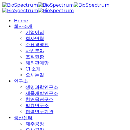
Skip
to
main
search
Menu
Home
content
회사소개
기업이념
회사연혁
주요경영진
사업분야
조직현황
해외판매망
CI 소개
오시는길
연구소
생명과학연구소
제품개발연구소
천연물연구소
발효연구소
협력연구기관
생산센터
제주공장
오산공장