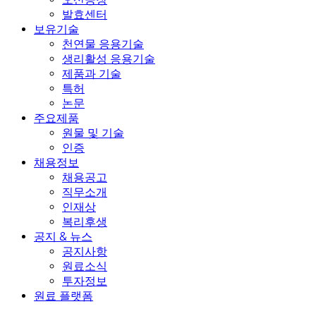
발효센터
보유기술
천연물 응용기술
생리활성 응용기술
제품과 기술
특허
논문
주요제품
원물 및 기술
인증
채용정보
채용공고
직무소개
인재상
복리후생
공지 & 뉴스
공지사항
원료소식
투자정보
원료 플랫폼