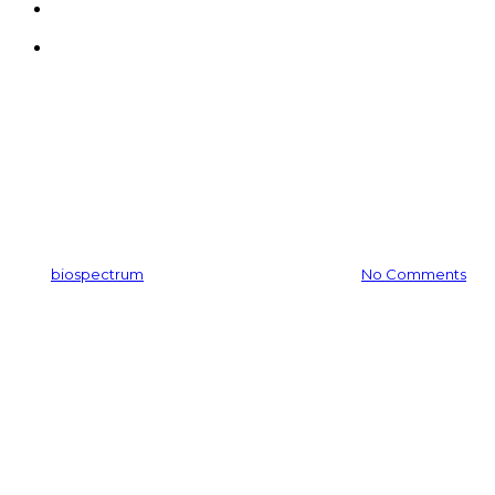
search
Menu
공지사항
화장품 메카 ‘오산’가장산업단
지
By
biospectrum
2016-12-13
11월 24th, 2025
No Comments