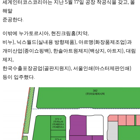
세계인터코스코리아는 지난 5월 17일 공장 착공식을 갖고, 올
해말
준공한다.
이밖에 누가토르시아, 현진크림홈(치약,
비누), 닉스월드(실내용 방향제품), 아르맹(화장품제조업)과
개미산업(종이쇼핑백), 한솔아트원제지(백상지, 아트지), 대림
제지,
한국수출포장공업(골판지원지), 서울인쇄(마스터제판인쇄)
등이 입주했다.