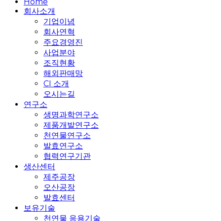
Close
Home
Menu
회사소개
기업이념
회사연혁
주요경영진
사업분야
조직현황
해외판매망
CI 소개
오시는길
연구소
생명과학연구소
제품개발연구소
천연물연구소
발효연구소
협력연구기관
생산센터
제주공장
오산공장
발효센터
보유기술
천연물 응용기술