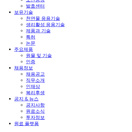
발효센터
보유기술
천연물 응용기술
생리활성 응용기술
제품과 기술
특허
논문
주요제품
원물 및 기술
인증
채용정보
채용공고
직무소개
인재상
복리후생
공지 & 뉴스
공지사항
원료소식
투자정보
원료 플랫폼