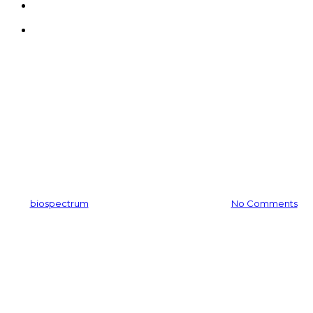
search
Menu
공지사항
MultiEx BSASM™ 중국시장
CalmYang™으로
By
biospectrum
2016-08-19
11월 24th, 2025
No Comments