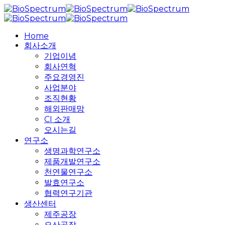
Skip
to
main
search
Menu
Home
content
회사소개
기업이념
회사연혁
주요경영진
사업분야
조직현황
해외판매망
CI 소개
오시는길
연구소
생명과학연구소
제품개발연구소
천연물연구소
발효연구소
협력연구기관
생산센터
제주공장
오산공장