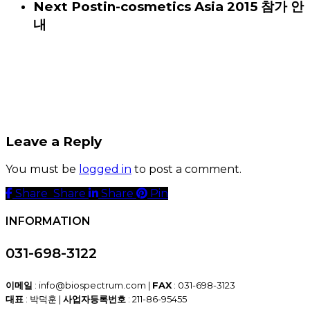
Next Post
in-cosmetics Asia 2015 참가 안
내
Leave a Reply
You must be
logged in
to post a comment.
Share
Share
Share
Share
Pin
INFORMATION
031-698-3122
이메일
: info@biospectrum.com |
FAX
: 031-698-3123
대표
: 박덕훈 |
사업자등록번호
: 211-86-95455