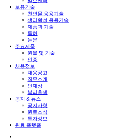
발효센터
보유기술
천연물 응용기술
생리활성 응용기술
제품과 기술
특허
논문
주요제품
원물 및 기술
인증
채용정보
채용공고
직무소개
인재상
복리후생
공지 & 뉴스
공지사항
원료소식
투자정보
원료 플랫폼
search