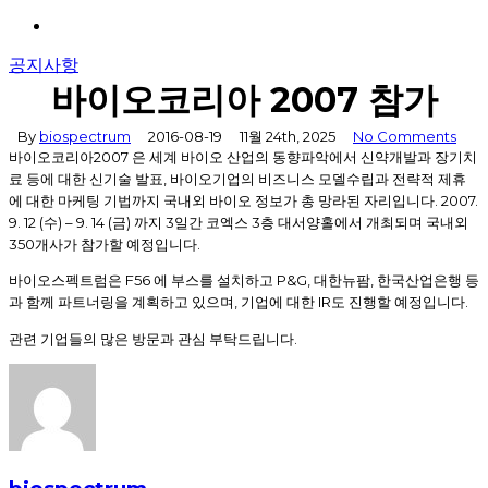
Menu
공지사항
바이오코리아 2007 참가
By
biospectrum
2016-08-19
11월 24th, 2025
No Comments
2007
바이오코리아
은 세계 바이오 산업의 동향파악에서 신약개발과 장기치
,
료 등에 대한 신기술 발표
바이오기업의 비즈니스 모델수립과 전략적 제휴
. 2007.
에 대한 마케팅 기법까지 국내외 바이오 정보가 총 망라된 자리입니다
9. 12 (
) – 9. 14 (
)
3
3
수
금
까지
일간 코엑스
층 대서양홀에서 개최되며 국내외
350
.
개사가 참가할 예정입니다
F56
P&G,
,
바이오스펙트럼은
에 부스를 설치하고
대한뉴팜
한국산업은행 등
,
IR
.
과 함께 파트너링을 계획하고 있으며
기업에 대한
도 진행할 예정입니다
.
관련 기업들의 많은 방문과 관심 부탁드립니다