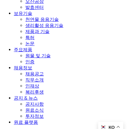
오산공장
발효센터
보유기술
천연물 응용기술
생리활성 응용기술
제품과 기술
특허
논문
주요제품
원물 및 기술
인증
채용정보
채용공고
직무소개
인재상
복리후생
공지 & 뉴스
공지사항
원료소식
투자정보
원료 플랫폼
KO