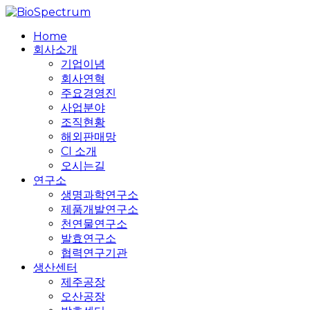
Skip
to
search
Menu
Home
main
회사소개
content
기업이념
회사연혁
주요경영진
사업분야
조직현황
해외판매망
CI 소개
오시는길
연구소
생명과학연구소
제품개발연구소
천연물연구소
발효연구소
협력연구기관
생산센터
제주공장
오산공장