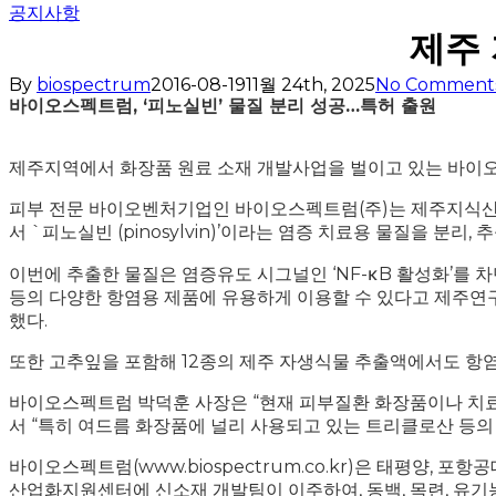
공지사항
제주 
By
biospectrum
2016-08-19
11월 24th, 2025
No Comment
바이오스펙트럼, ‘피노실빈’ 물질 분리 성공…특허 출원
제주지역에서 화장품 원료 소재 개발사업을 벌이고 있는 바이
피부 전문 바이오벤처기업인 바이오스펙트럼(주)는 제주지식산업
서 `피노실빈 (pinosylvin)’이라는 염증 치료용 물질을 분리
이번에 추출한 물질은 염증유도 시그널인 ‘NF-κB 활성화’를 
등의 다양한 항염용 제품에 유용하게 이용할 수 있다고 제주연구소
했다.
또한 고추잎을 포함해 12종의 제주 자생식물 추출액에서도 항
바이오스펙트럼 박덕훈 사장은 “현재 피부질환 화장품이나 치
서 “특히 여드름 화장품에 널리 사용되고 있는 트리클로산 등의
바이오스펙트럼(www.biospectrum.co.kr)은 태평양
산업화지원센터에 신소재 개발팀이 이주하여, 동백, 목련, 유기