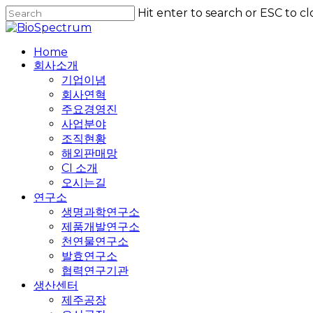
Skip
Hit enter to search or ESC to cl
to
Close
main
Search
content
Home
회사소개
기업이념
회사연혁
주요경영진
사업분야
조직현황
해외판매망
CI 소개
오시는길
연구소
생명과학연구소
제품개발연구소
천연물연구소
발효연구소
협력연구기관
생산센터
제주공장