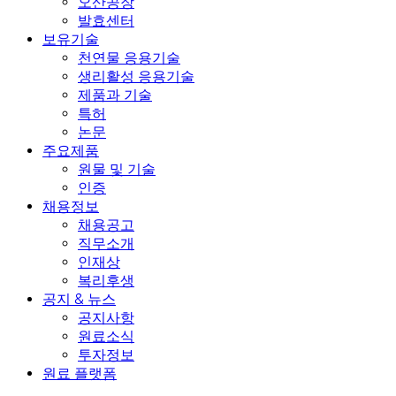
오산공장
발효센터
보유기술
천연물 응용기술
생리활성 응용기술
제품과 기술
특허
논문
주요제품
원물 및 기술
인증
채용정보
채용공고
직무소개
인재상
복리후생
공지 & 뉴스
공지사항
원료소식
투자정보
원료 플랫폼