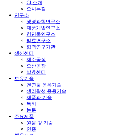
CI 소개
오시는길
연구소
생명과학연구소
제품개발연구소
천연물연구소
발효연구소
협력연구기관
생산센터
제주공장
오산공장
발효센터
보유기술
천연물 응용기술
생리활성 응용기술
제품과 기술
특허
논문
주요제품
원물 및 기술
인증