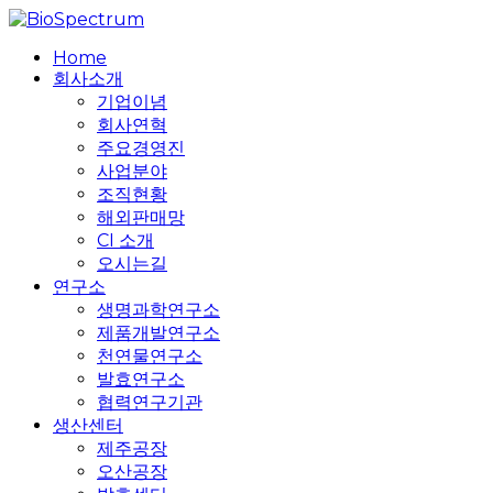
Skip
to
search
Menu
Home
main
회사소개
content
기업이념
회사연혁
주요경영진
사업분야
조직현황
해외판매망
CI 소개
오시는길
연구소
생명과학연구소
제품개발연구소
천연물연구소
발효연구소
협력연구기관
생산센터
제주공장
오산공장