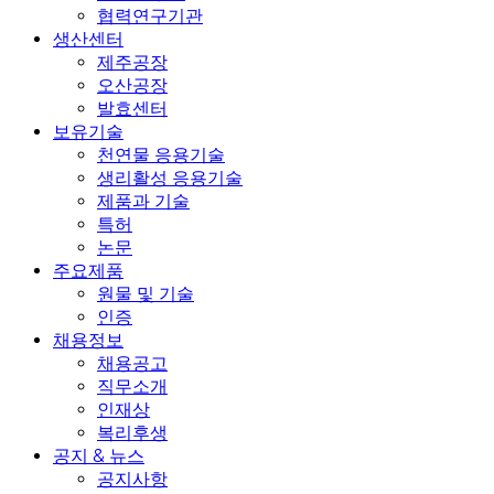
협력연구기관
생산센터
제주공장
오산공장
발효센터
보유기술
천연물 응용기술
생리활성 응용기술
제품과 기술
특허
논문
주요제품
원물 및 기술
인증
채용정보
채용공고
직무소개
인재상
복리후생
공지 & 뉴스
공지사항