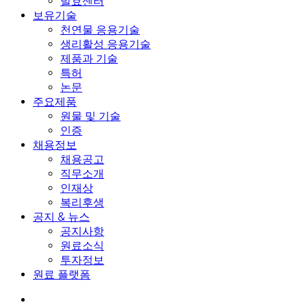
발효센터
보유기술
천연물 응용기술
생리활성 응용기술
제품과 기술
특허
논문
주요제품
원물 및 기술
인증
채용정보
채용공고
직무소개
인재상
복리후생
공지 & 뉴스
공지사항
원료소식
투자정보
원료 플랫폼
search