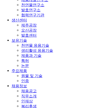
천연물연구소
발효연구소
협력연구기관
생산센터
제주공장
오산공장
발효센터
보유기술
천연물 응용기술
생리활성 응용기술
제품과 기술
특허
논문
주요제품
원물 및 기술
인증
채용정보
채용공고
직무소개
인재상
복리후생