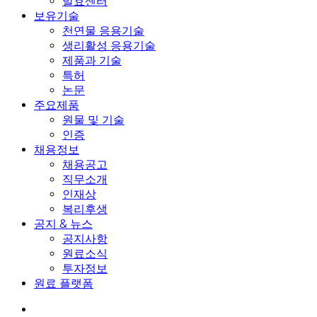
발효센터
보유기술
천연물 응용기술
생리활성 응용기술
제품과 기술
특허
논문
주요제품
원물 및 기술
인증
채용정보
채용공고
직무소개
인재상
복리후생
공지 & 뉴스
공지사항
원료소식
투자정보
원료 플랫폼
search