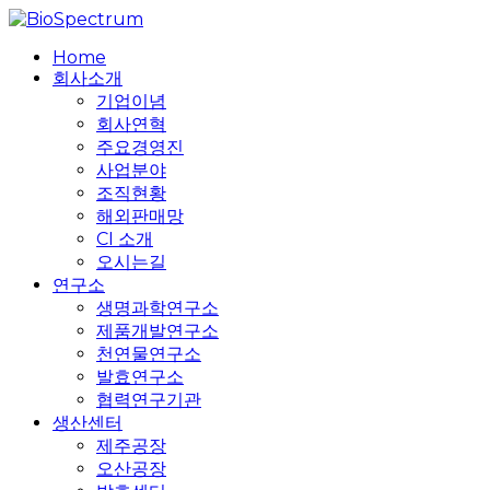
Skip
to
search
Menu
Home
main
회사소개
content
기업이념
회사연혁
주요경영진
사업분야
조직현황
해외판매망
CI 소개
오시는길
연구소
생명과학연구소
제품개발연구소
천연물연구소
발효연구소
협력연구기관
생산센터
제주공장
오산공장