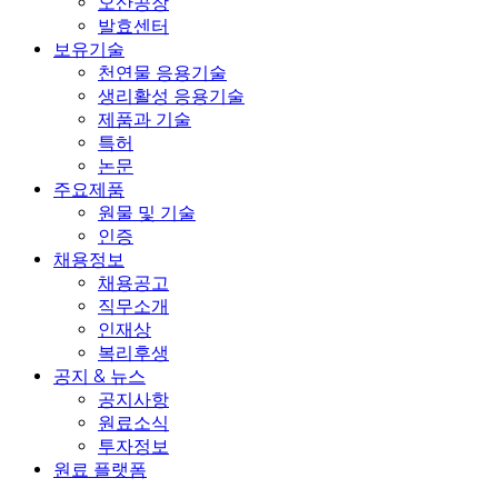
오산공장
발효센터
보유기술
천연물 응용기술
생리활성 응용기술
제품과 기술
특허
논문
주요제품
원물 및 기술
인증
채용정보
채용공고
직무소개
인재상
복리후생
공지 & 뉴스
공지사항
원료소식
투자정보
원료 플랫폼