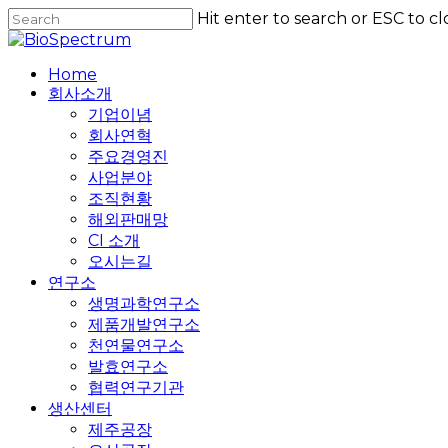
Skip
Hit enter to search or ESC to cl
to
Close
main
Search
content
Home
회사소개
기업이념
회사연혁
주요경영진
사업분야
조직현황
해외판매망
CI 소개
오시는길
연구소
생명과학연구소
제품개발연구소
천연물연구소
발효연구소
협력연구기관
생산센터
제주공장