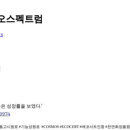
이오스펙트럼
s
럼
높은 성장률을 보였다.’
29974
시원료 #기능성원료 #COSMOS #ECOCERT #에코서트인증 #천연화장품