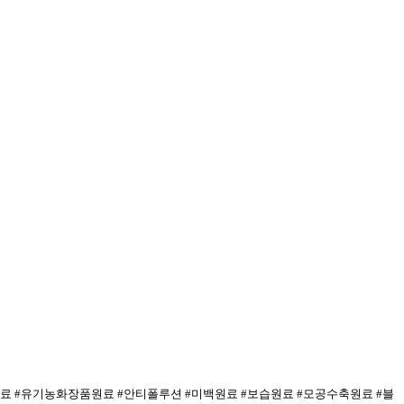
원료 #유기농화장품원료 #안티폴루션 #미백원료 #보습원료 #모공수축원료 #블