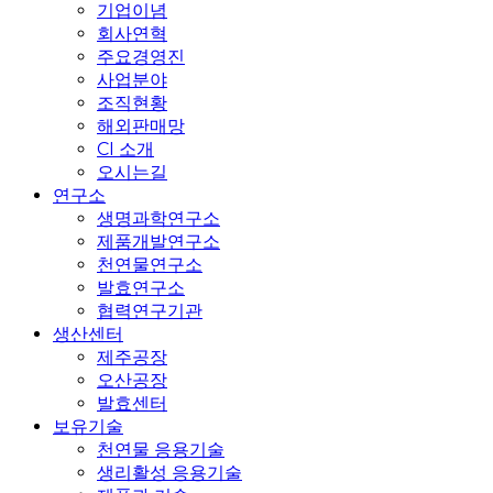
기업이념
회사연혁
주요경영진
사업분야
조직현황
해외판매망
CI 소개
오시는길
연구소
생명과학연구소
제품개발연구소
천연물연구소
발효연구소
협력연구기관
생산센터
제주공장
오산공장
발효센터
보유기술
천연물 응용기술
생리활성 응용기술