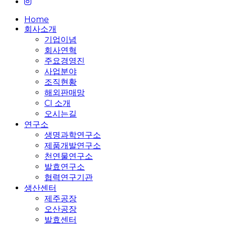
instagram
Close
Home
Menu
회사소개
기업이념
회사연혁
주요경영진
사업분야
조직현황
해외판매망
CI 소개
오시는길
연구소
생명과학연구소
제품개발연구소
천연물연구소
발효연구소
협력연구기관
생산센터
제주공장
오산공장
발효센터