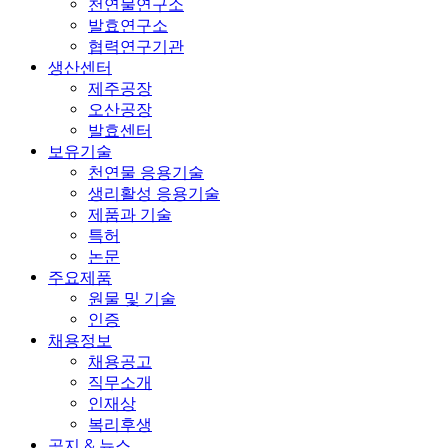
천연물연구소
발효연구소
협력연구기관
생산센터
제주공장
오산공장
발효센터
보유기술
천연물 응용기술
생리활성 응용기술
제품과 기술
특허
논문
주요제품
원물 및 기술
인증
채용정보
채용공고
직무소개
인재상
복리후생
공지 & 뉴스