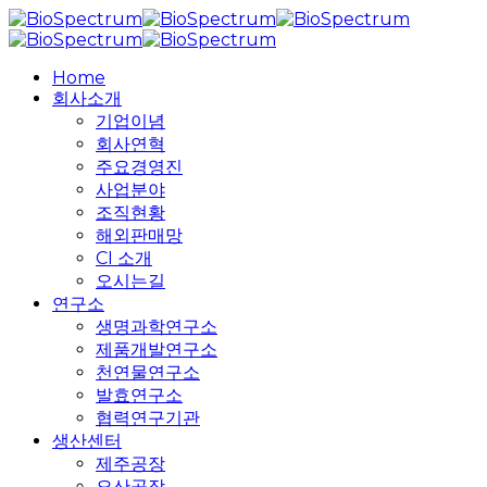
Skip
to
main
search
Menu
Home
content
회사소개
기업이념
회사연혁
주요경영진
사업분야
조직현황
해외판매망
CI 소개
오시는길
연구소
생명과학연구소
제품개발연구소
천연물연구소
발효연구소
협력연구기관
생산센터
제주공장
오산공장