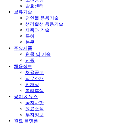
발효센터
보유기술
천연물 응용기술
생리활성 응용기술
제품과 기술
특허
논문
주요제품
원물 및 기술
인증
채용정보
채용공고
직무소개
인재상
복리후생
공지 & 뉴스
공지사항
원료소식
투자정보
원료 플랫폼