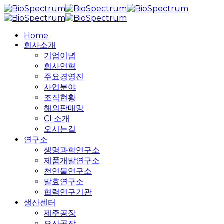
Skip
to
main
search
Menu
Home
content
회사소개
기업이념
회사연혁
주요경영진
사업분야
조직현황
해외판매망
CI 소개
오시는길
연구소
생명과학연구소
제품개발연구소
천연물연구소
발효연구소
협력연구기관
생산센터
제주공장
오산공장