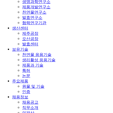
생명과학연구소
제품개발연구소
천연물연구소
발효연구소
협력연구기관
생산센터
제주공장
오산공장
발효센터
보유기술
천연물 응용기술
생리활성 응용기술
제품과 기술
특허
논문
주요제품
원물 및 기술
인증
채용정보
채용공고
직무소개
인재상