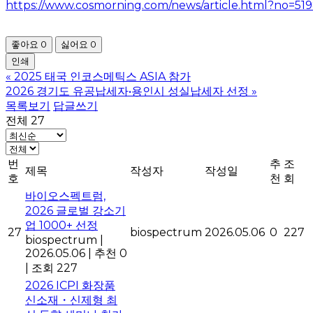
https://www.cosmorning.com/news/article.html?no=51
좋아요
0
싫어요
0
인쇄
«
2025 태국 인코스메틱스 ASIA 참가
2026 경기도 유공납세자•용인시 성실납세자 선정
»
목록보기
답글쓰기
전체 27
번
추
조
제목
작성자
작성일
호
천
회
바이오스펙트럼,
2026 글로벌 강소기
업 1000+ 선정
27
biospectrum
2026.05.06
0
227
biospectrum
|
2026.05.06
|
추천 0
|
조회 227
2026 ICPI 화장품
신소재・신제형 최