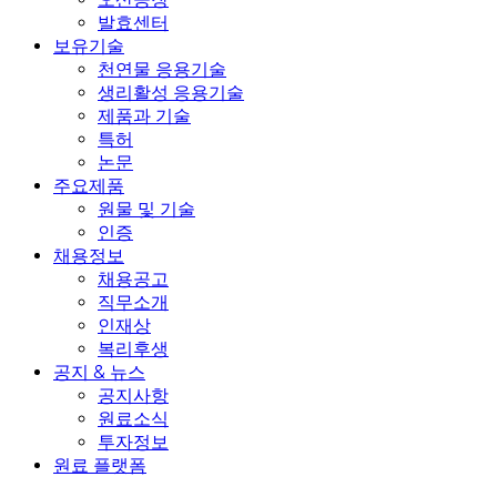
발효센터
보유기술
천연물 응용기술
생리활성 응용기술
제품과 기술
특허
논문
주요제품
원물 및 기술
인증
채용정보
채용공고
직무소개
인재상
복리후생
공지 & 뉴스
공지사항
원료소식
투자정보
원료 플랫폼