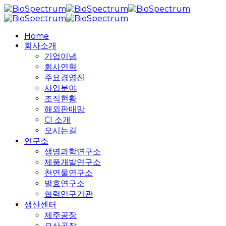
Skip
to
main
search
Menu
Home
content
회사소개
기업이념
회사연혁
주요경영진
사업분야
조직현황
해외판매망
CI 소개
오시는길
연구소
생명과학연구소
제품개발연구소
천연물연구소
발효연구소
협력연구기관
생산센터
제주공장
오산공장