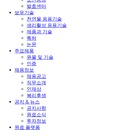
발효센터
보유기술
천연물 응용기술
생리활성 응용기술
제품과 기술
특허
논문
주요제품
원물 및 기술
인증
채용정보
채용공고
직무소개
인재상
복리후생
공지 & 뉴스
공지사항
원료소식
투자정보
원료 플랫폼