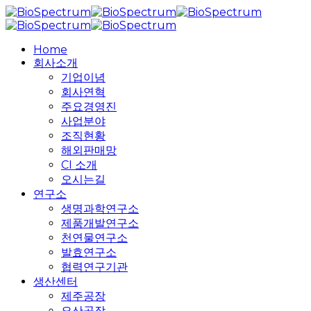
Skip
to
main
search
Menu
Home
content
회사소개
기업이념
회사연혁
주요경영진
사업분야
조직현황
해외판매망
CI 소개
오시는길
연구소
생명과학연구소
제품개발연구소
천연물연구소
발효연구소
협력연구기관
생산센터
제주공장
오산공장