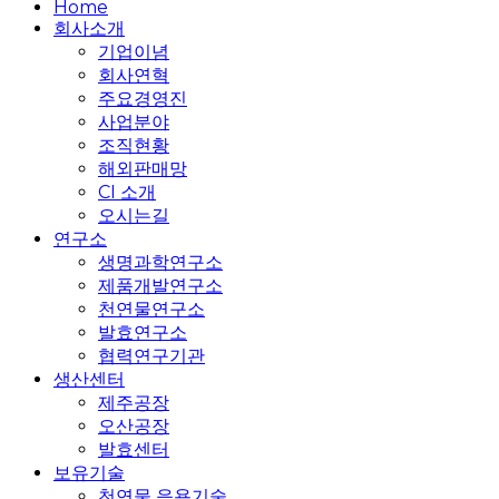
Close
Home
Menu
회사소개
기업이념
회사연혁
주요경영진
사업분야
조직현황
해외판매망
CI 소개
오시는길
연구소
생명과학연구소
제품개발연구소
천연물연구소
발효연구소
협력연구기관
생산센터
제주공장
오산공장
발효센터
보유기술
천연물 응용기술