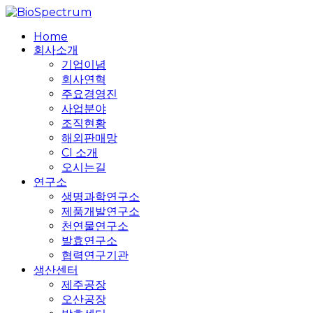
Skip
to
search
Menu
Home
main
회사소개
content
기업이념
회사연혁
주요경영진
사업분야
조직현황
해외판매망
CI 소개
오시는길
연구소
생명과학연구소
제품개발연구소
천연물연구소
발효연구소
협력연구기관
생산센터
제주공장
오산공장