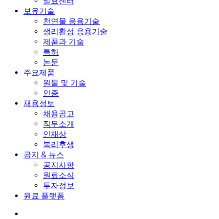
발효센터
보유기술
천연물 응용기술
생리활성 응용기술
제품과 기술
특허
논문
주요제품
원물 및 기술
인증
채용정보
채용공고
직무소개
인재상
복리후생
공지 & 뉴스
공지사항
원료소식
투자정보
원료 플랫폼
search