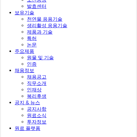
발효센터
보유기술
천연물 응용기술
생리활성 응용기술
제품과 기술
특허
논문
주요제품
원물 및 기술
인증
채용정보
채용공고
직무소개
인재상
복리후생
공지 & 뉴스
공지사항
원료소식
투자정보
원료 플랫폼