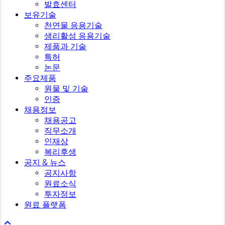
발효센터
보유기술
천연물 응용기술
생리활성 응용기술
제품과 기술
특허
논문
주요제품
원물 및 기술
인증
채용정보
채용공고
직무소개
인재상
복리후생
공지 & 뉴스
공지사항
원료소식
투자정보
원료 플랫폼