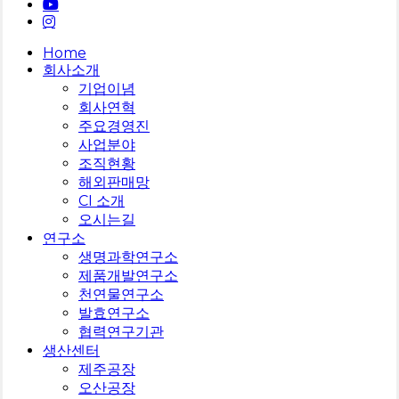
youtube
instagram
Close
Home
Menu
회사소개
기업이념
회사연혁
주요경영진
사업분야
조직현황
해외판매망
CI 소개
오시는길
연구소
생명과학연구소
제품개발연구소
천연물연구소
발효연구소
협력연구기관
생산센터
제주공장
오산공장