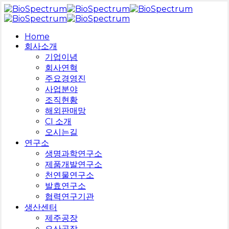
Skip
to
main
search
Menu
Home
content
회사소개
기업이념
회사연혁
주요경영진
사업분야
조직현황
해외판매망
CI 소개
오시는길
연구소
생명과학연구소
제품개발연구소
천연물연구소
발효연구소
협력연구기관
생산센터
제주공장
오산공장