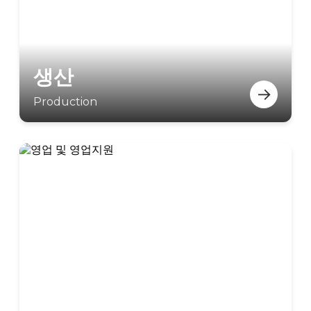
생산
→
Production