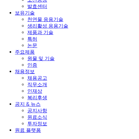
발효센터
보유기술
천연물 응용기술
생리활성 응용기술
제품과 기술
특허
논문
주요제품
원물 및 기술
인증
채용정보
채용공고
직무소개
인재상
복리후생
공지 & 뉴스
공지사항
원료소식
투자정보
원료 플랫폼