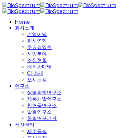
Skip
to
main
search
Menu
Home
content
회사소개
기업이념
회사연혁
주요경영진
사업분야
조직현황
해외판매망
CI 소개
오시는길
연구소
생명과학연구소
제품개발연구소
천연물연구소
발효연구소
협력연구기관
생산센터
제주공장
오산공장