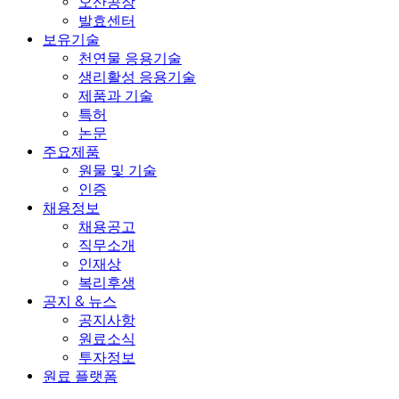
오산공장
발효센터
보유기술
천연물 응용기술
생리활성 응용기술
제품과 기술
특허
논문
주요제품
원물 및 기술
인증
채용정보
채용공고
직무소개
인재상
복리후생
공지 & 뉴스
공지사항
원료소식
투자정보
원료 플랫폼