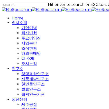
Skip
Hit enter to search or ESC to cl
to
Close
main
Search
content
Home
회사소개
기업이념
회사연혁
주요경영진
사업분야
조직현황
해외판매망
CI 소개
오시는길
연구소
생명과학연구소
제품개발연구소
천연물연구소
발효연구소
협력연구기관
생산센터
제주공장