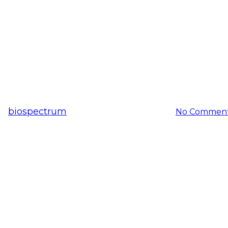
공지사항
사]제품 30종 비건 소사이어티
y
biospectrum
2020-08-20
11월 24th, 2025
No Commen