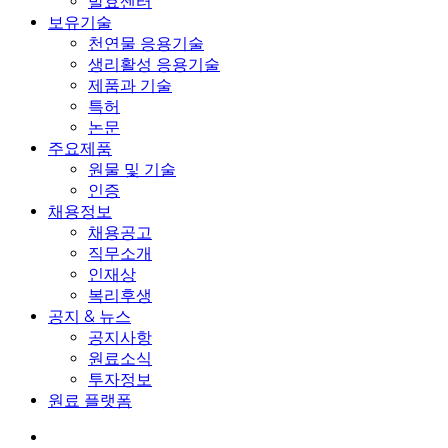
발효센터
보유기술
천연물 응용기술
생리활성 응용기술
제품과 기술
특허
논문
주요제품
원물 및 기술
인증
채용정보
채용공고
직무소개
인재상
복리후생
공지 & 뉴스
공지사항
원료소식
투자정보
원료 플랫폼
search