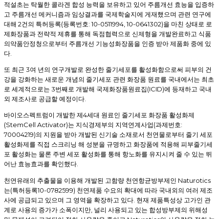
적설초는 탁월한 콜라겐 합성 능력을 보유하고 있어 주름개선 효능을 입증하
고 주름개선 메커니즘과 임상결과를 국제학술지에 게재했으며 관련 연구에
2
(
: 10-0511994, 10-0641302)
대해
건의 특허등록
등록번호
을 마친 상태로 로
제화장품과 전략적 제휴를 통해 독점협력으로 신제형을 개발완료하고 식품
의약품안정청으로부터 주름개선 기능성화장품을 인증 받아 제품화 중에 있
.
다
3
또 최근
여 년의 연구개발로 완성한 줄기세포를 활성화함으로써 피부의 건
강을 강화하는 새로운 개념의 줄기세포 관련 화장품 원료를 국내에서는 최초
3
(ICID)
로 세계적으로는
번째로 개발해 국제화장품원료집
에 등재하고 국내
.
외 제조사로 공급할 예정이다
4
바이오스펙트럼이 개발한 제
세대 원료인 줄기세포 화장품 활성화제
(StemCell Activator)
(
:
는 지식경제부의 지역연계사업
과제번호
70004219)
의 지원을 받아 개발된 신기술 소재로서 천연물로부터 줄기 세포
활성화제를 직접 스크리닝 해 성분을 규명하고 화장품에 적용해 피부줄기세
포 활성화는 물론 주변 세포 활성화를 통해 항노화를 유지시켜 줄 수 있는 뛰
.
어난 효능효과를 확인했다
Naturotics
천연유래의 추출물을 이용해 개발된 고함량 천연항균방부제인
(
10-0782599)
는
특허등록
천연제품 수요의 확대에 따라 국내외의 여러 제조
.
사에 공급되고 있으며 그 영역을 확장하고 있다
현재 제품특성상 고가인 관
,
계로 사용의 증가가 소폭이지만
널리 사용되고 있는 합성방부제의 위해성