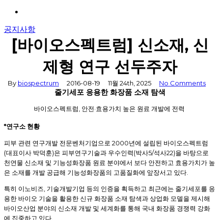
Menu
공지사항
[바이오스펙트럼] 신소재, 신
제형 연구 선두주자
By
biospectrum
2016-08-19
11월 24th, 2025
No Comments
줄기세포 응용한 화장품 소재 탐색
,
·
바이오스펙트럼
안전
효용가치 높은 원료 개발에 전력
*
연구소 현황
2000
피부 관련 연구개발 전문벤처기업으로
년에 설립된 바이오스펙트럼
(
)
(
5/
22)
대표이사 박덕훈
은 피부연구기술과 우수인력
박사
석사
을 바탕으로
천연물 신소재 및 기능성화장품 원료 분야에서 보다 안전하고 효용가치가 높
.
은 소재를 개발 공급해 기능성화장품의 고품질화에 앞장서고 있다
,
특히 이노비즈
기술개발기업 등의 인증을 획득하고 최근에는 줄기세포를 응
용한 바이오 기술을 활용한 신규 화장품 소재 탐색과 상업화 모델을 제시해
바이오산업 분야의 신소재 개발 및 세계화를 통해 국내 화장품 경쟁력 강화
.
에 집중하고 있다