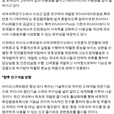
Naturotics
및 문제성이 고려되어 점차 사용량을 줄이고
의 사용량을 점차 늘
.
려가고 있다
‘BSASM(
,
피부과학연구소에서 수년간 집중 연구하여 개발된
아토원료
특허
10-0812596)’
BSASM
번호
는 화장품제형에 쉽게 혼합되도록 업데이트된
Plus
.
BSASM Plus
BSASM
제품으로 공급되고 있다
특히
는 기존의
보다 아
토제품의 효능개선과 진정효능의 지속력을 강화하고 사용감을 개선해 제조
.
사의 사용범위를 다양화할 수 있는 편의성을 제공하고 있다
이외에도 바이오스펙트럼의 피부과학연구소에서 수천종의 천연물에 대한
미백효과 및 주름개선효과 실험을 수행하여 탁월한 효능을 보이는 성분을 선
별한 후 천연물정제분석팀에서 유효성분을 재정제해 고순도정제물질로 소
.
재개발하게 된다
개발된 소재는 국내외 제조사들과 전략적 제휴를 통하여
,
임상실험 및 안전성실험 수행
신제형을 개발하고 식약청으로부터 기능성 화
.
장품으로 허가받아 탁월한 효능성 제품으로 판매가 진행된다
*
향후 연구개발 방향
바이오스펙트럼은 항상 보다 뛰어난 기술력으로 작지만 소재개발 전문기업
으로 우리나라 첨단기술 소재의 우수성을 널리 알리고 세계화를 이루어 나갈
.
것이다
최근 국내에서 최초로 개발된 줄기세포 활성화제를 통해 세계적인
화장품원료회사로 거듭날 것이며 지속적인 연구를 통하여 항노화 및 주름개
,
,
,
,
선 외에도 미백 및 태닝
발모와 탈모방지
항균
항염
아토피와 여드름 등 광
.
범위하게 사용될 수 있는 신규 줄기세포 관련원료를 출시할 것이다