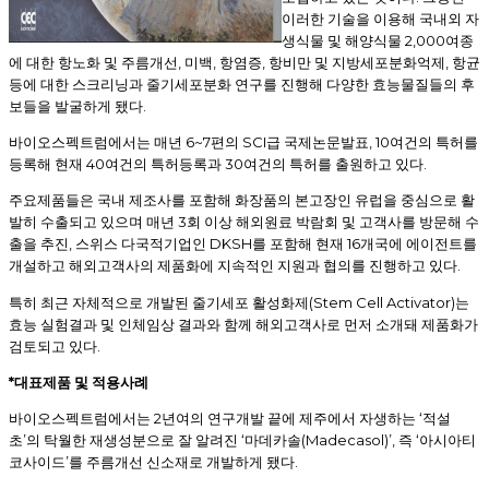
이러한 기술을 이용해 국내외 자
2,000
생식물 및 해양식물
여종
,
,
,
,
에 대한 항노화 및 주름개선
미백
항염증
항비만 및 지방세포분화억제
항균
등에 대한 스크리닝과 줄기세포분화 연구를 진행해 다양한 효능물질들의 후
.
보들을 발굴하게 됐다
6~7
SCI
, 10
바이오스펙트럼에서는 매년
편의
급 국제논문발표
여건의 특허를
40
30
.
등록해 현재
여건의 특허등록과
여건의 특허를 출원하고 있다
주요제품들은 국내 제조사를 포함해 화장품의 본고장인 유럽을 중심으로 활
3
발히 수출되고 있으며 매년
회 이상 해외원료 박람회 및 고객사를 방문해 수
,
DKSH
16
출을 추진
스위스 다국적기업인
를 포함해 현재
개국에 에이전트를
.
개설하고 해외고객사의 제품화에 지속적인 지원과 협의를 진행하고 있다
(Stem Cell Activator)
특히 최근 자체적으로 개발된 줄기세포 활성화제
는
효능 실험결과 및 인체임상 결과와 함께 해외고객사로 먼저 소개돼 제품화가
.
검토되고 있다
*
대표제품 및 적용사례
2
‘
바이오스펙트럼에서는
년여의 연구개발 끝에 제주에서 자생하는
적설
’
‘
(Madecasol)’,
‘
초
의 탁월한 재생성분으로 잘 알려진
마데카솔
즉
아시아티
’
.
코사이드
를 주름개선 신소재로 개발하게 됐다