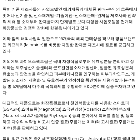
–
특히 기존 제조사들의 사업모델인 해외제품의 대체품 판매
수익의 흐름에서
–
–
–
벗어나 신기술 및 신소재개발
기술이전
신소재판매
완제품 제조사와 전략
적 제휴 등 소재부터 완제품까지 단계별로 보다 다양한 사업모델을 전개해
.
화장품산업 경쟁력 강화에 한걸음 나아가고 있다
16
이와 함께 해외사업의 일환으로
개국의 해외 판매상을 확보해 명품브랜드
(la prairie)
인 라프레리
를 비롯한 다양한 완제품 제조사에 원료를 공급하고
.
있다
이외에도 바이오스펙트럼은 국내 자생식물로부터 유효성분을 분리하고 정
,
제하는 제주생산기술센터와 군포천연물소재개발센터
발굴된 유효성분의
,
유효성과 안전성을 확인하고 피부메카니즘을 연구하는 피부과학연구소
개
발된 신소재의 제형화 및 유효성분의 안정성을 확인하는 제형개발과 분석팀
6
R&D
등 총
개팀에서 다수의 국책과제를 수행하며
분야에 집중투자하고 있
.
다
△
대표적인 제품으로는 화장품원료로서 천연복합소재를 사용한
아토피
(BSASM) △
(Magnotics) △
(Rosanic) △
여드름
극민감성
천연방부소재
(Naturotics) △
(Phytrogen)
가슴제품
등의 분야에서 특허를 출원 및 등록
(
·
)
(
·
하고 다수의 식약청 비고시 인증 원료
주름개선
미백
와 고시원료
주름개선
)
.
미백
등을 판매하고 있다
(Stem Cell Activator)
특히 최근 개발된 줄기세포활성화제
가 향후 국내 화