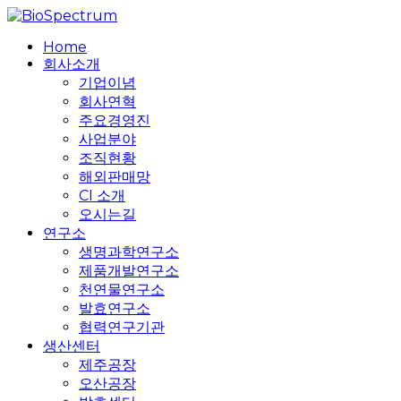
Skip
to
search
Menu
Home
main
회사소개
content
기업이념
회사연혁
주요경영진
사업분야
조직현황
해외판매망
CI 소개
오시는길
연구소
생명과학연구소
제품개발연구소
천연물연구소
발효연구소
협력연구기관
생산센터
제주공장
오산공장