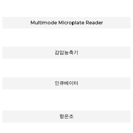
Multimode Microplate Reader
감압농축기
인큐베이터
항온조