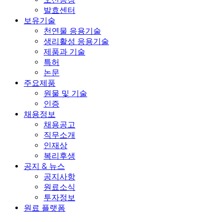
발효센터
보유기술
천연물 응용기술
생리활성 응용기술
제품과 기술
특허
논문
주요제품
원물 및 기술
인증
채용정보
채용공고
직무소개
인재상
복리후생
공지 & 뉴스
공지사항
원료소식
투자정보
원료 플랫폼