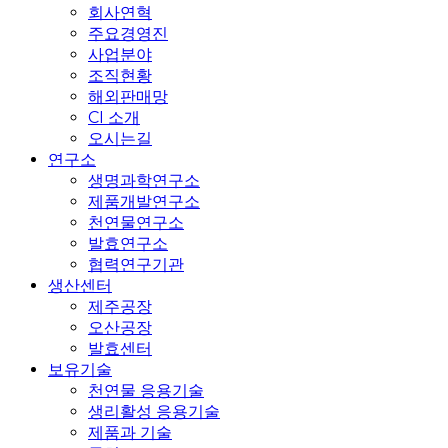
회사연혁
주요경영진
사업분야
조직현황
해외판매망
CI 소개
오시는길
연구소
생명과학연구소
제품개발연구소
천연물연구소
발효연구소
협력연구기관
생산센터
제주공장
오산공장
발효센터
보유기술
천연물 응용기술
생리활성 응용기술
제품과 기술