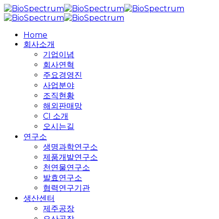
Skip
to
main
search
Menu
Home
content
회사소개
기업이념
회사연혁
주요경영진
사업분야
조직현황
해외판매망
CI 소개
오시는길
연구소
생명과학연구소
제품개발연구소
천연물연구소
발효연구소
협력연구기관
생산센터
제주공장
오산공장