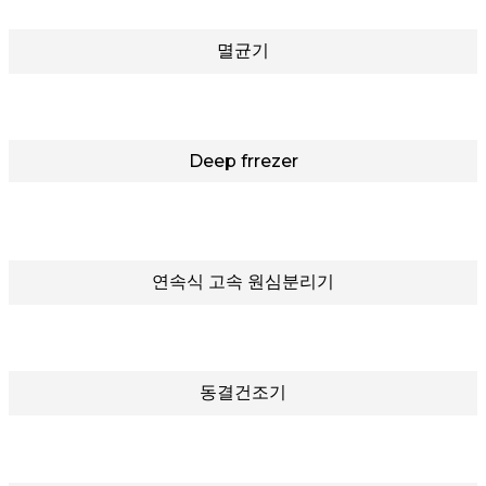
멸균기
Deep frrezer
연속식 고속 원심분리기
동결건조기