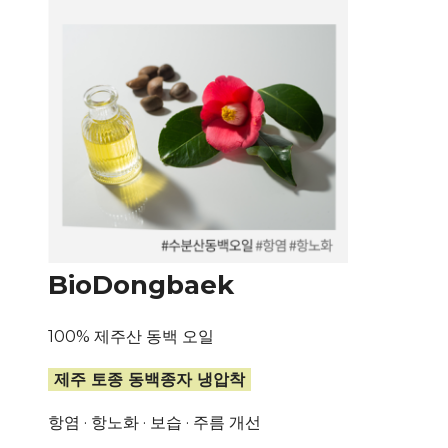
BioDongbaek
100% 제주산 동백 오일
제주 토종 동백종자 냉압착
항염 · 항노화 · 보습 · 주름 개선