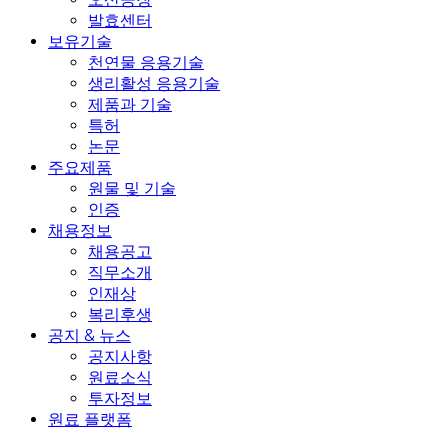
발효센터
보유기술
천연물 응용기술
생리활성 응용기술
제품과 기술
특허
논문
주요제품
원물 및 기술
인증
채용정보
채용공고
직무소개
인재상
복리후생
공지 & 뉴스
공지사항
원료소식
투자정보
원료 플랫폼