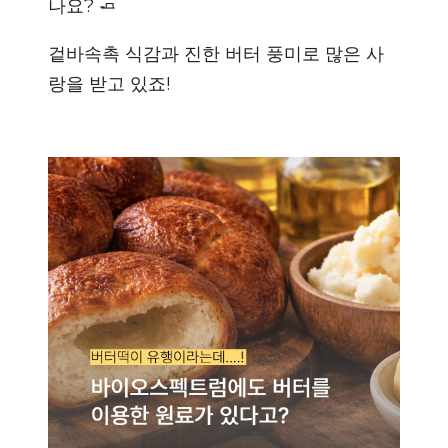
나요? 🧈
겉바속촉 식감과 진한 버터 풍미로 많은 사
랑을 받고 있죠!