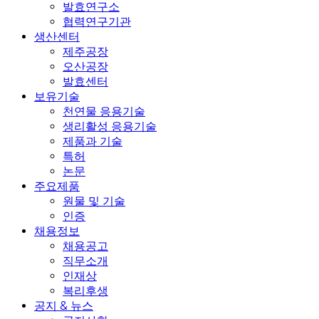
발효연구소
협력연구기관
생산센터
제주공장
오산공장
발효센터
보유기술
천연물 응용기술
생리활성 응용기술
제품과 기술
특허
논문
주요제품
원물 및 기술
인증
채용정보
채용공고
직무소개
인재상
복리후생
공지 & 뉴스