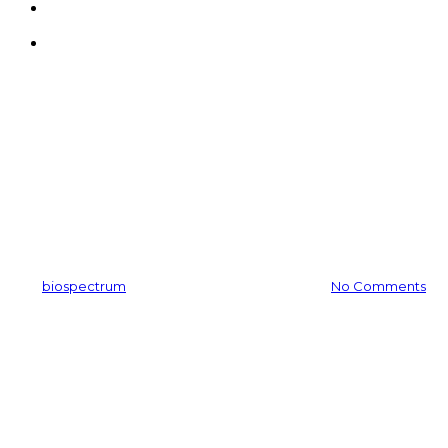
search
Menu
뉴스레터
버터떡 대신 버터원료🧈 OTF
Technology
By
biospectrum
2026-04-08
5월 11th, 2026
No Comments