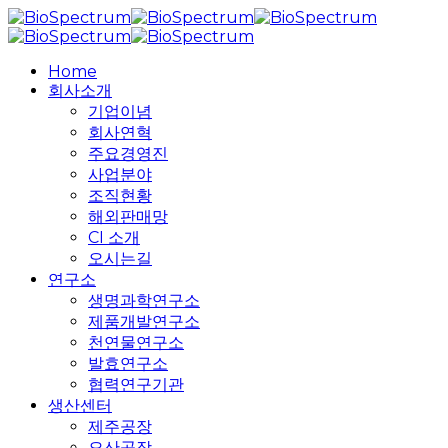
Skip
to
main
search
Menu
Home
content
회사소개
기업이념
회사연혁
주요경영진
사업분야
조직현황
해외판매망
CI 소개
오시는길
연구소
생명과학연구소
제품개발연구소
천연물연구소
발효연구소
협력연구기관
생산센터
제주공장
오산공장