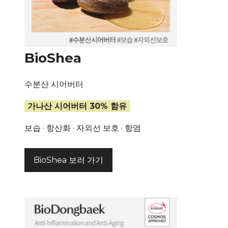
BioShea
수분산 시어버터
가나산 시어버터 30% 함유
보습 · 항산화 · 자외선 보호 · 항염
BioShea 보러 가기