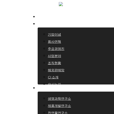
Skip
to
Home
main
회사소개
content
기업이념
회사연혁
주요경영진
사업분야
조직현황
해외판매망
CI 소개
오시는길
연구소
생명과학연구소
제품개발연구소
천연물연구소