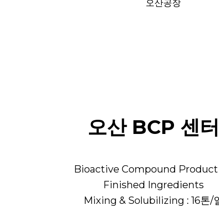
제주공장
오산공장
오산 BCP 센
Bioactive Compound Product
Finished Ingredients
Mixing & Solubilizing : 16톤/