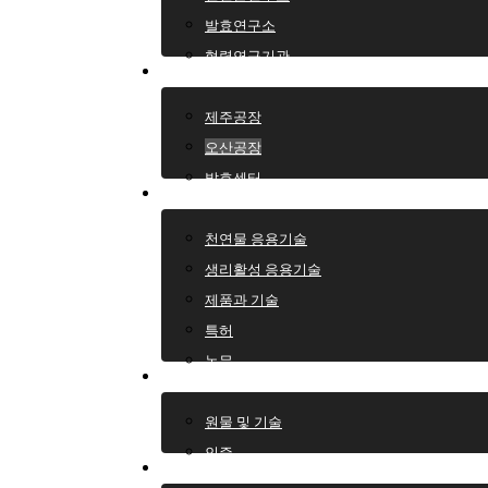
발효연구소
협력연구기관
생산센터
제주공장
오산공장
발효센터
보유기술
천연물 응용기술
생리활성 응용기술
제품과 기술
특허
논문
주요제품
원물 및 기술
Hit enter to search or ESC to close
인증
채용정보