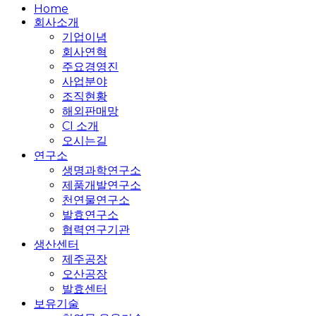
Close
Home
Menu
회사소개
기업이념
회사연혁
주요경영진
사업분야
조직현황
해외판매망
CI 소개
오시는길
연구소
생명과학연구소
제품개발연구소
천연물연구소
발효연구소
협력연구기관
생산센터
제주공장
오산공장
발효센터
보유기술