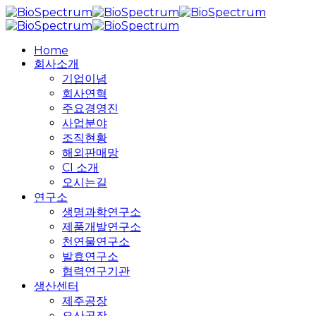
Skip
to
main
search
Menu
Home
content
회사소개
기업이념
회사연혁
주요경영진
사업분야
조직현황
해외판매망
CI 소개
오시는길
연구소
생명과학연구소
제품개발연구소
천연물연구소
발효연구소
협력연구기관
생산센터
제주공장
오산공장