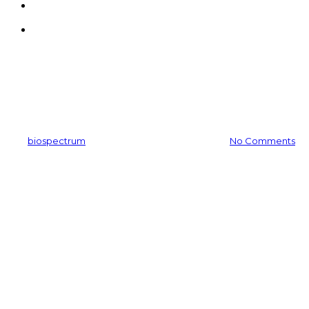
search
Menu
공지사항
[특허] 동백과피 탈모 완화
By
biospectrum
2025-03-20
11월 24th, 2025
No Comments