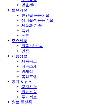
발효센터
보유기술
천연물 응용기술
생리활성 응용기술
제품과 기술
특허
논문
주요제품
원물 및 기술
인증
채용정보
채용공고
직무소개
인재상
복리후생
공지 & 뉴스
공지사항
원료소식
투자정보
원료 플랫폼