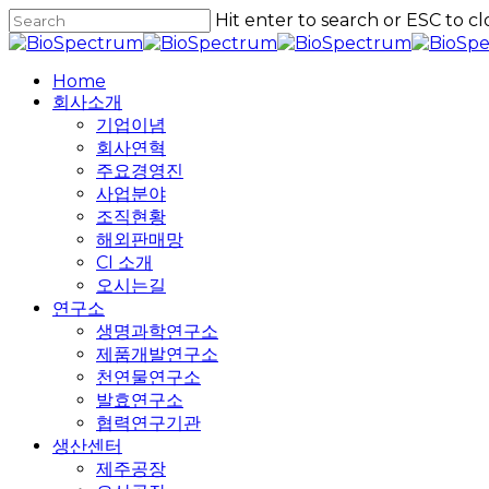
Skip
Hit enter to search or ESC to cl
to
Close
main
Search
content
Home
회사소개
기업이념
회사연혁
주요경영진
사업분야
조직현황
해외판매망
CI 소개
오시는길
연구소
생명과학연구소
제품개발연구소
천연물연구소
발효연구소
협력연구기관
생산센터
제주공장