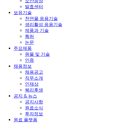
오산공장
발효센터
보유기술
천연물 응용기술
생리활성 응용기술
제품과 기술
특허
논문
주요제품
원물 및 기술
인증
채용정보
채용공고
직무소개
인재상
복리후생
공지 & 뉴스
공지사항
원료소식
투자정보
원료 플랫폼