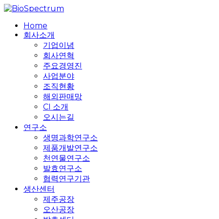
Skip
to
search
Menu
Home
main
회사소개
content
기업이념
회사연혁
주요경영진
사업분야
조직현황
해외판매망
CI 소개
오시는길
연구소
생명과학연구소
제품개발연구소
천연물연구소
발효연구소
협력연구기관
생산센터
제주공장
오산공장