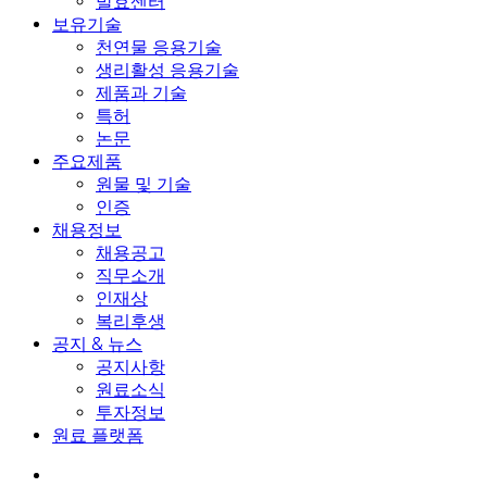
발효센터
보유기술
천연물 응용기술
생리활성 응용기술
제품과 기술
특허
논문
주요제품
원물 및 기술
인증
채용정보
채용공고
직무소개
인재상
복리후생
공지 & 뉴스
공지사항
원료소식
투자정보
원료 플랫폼
search