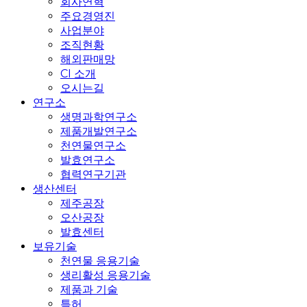
회사연혁
주요경영진
사업분야
조직현황
해외판매망
CI 소개
오시는길
연구소
생명과학연구소
제품개발연구소
천연물연구소
발효연구소
협력연구기관
생산센터
제주공장
오산공장
발효센터
보유기술
천연물 응용기술
생리활성 응용기술
제품과 기술
특허