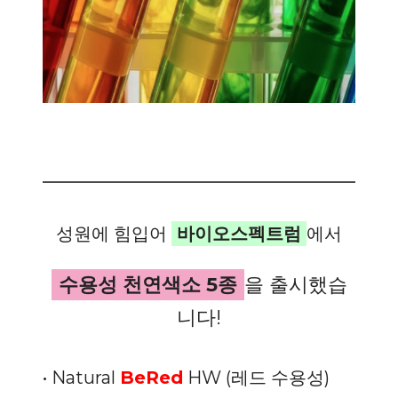
성원에 힘입어
바이오스펙트럼
에서
수용성 천연색소 5종
을 출시했습
니다!
• Natural
BeRed
HW (레드 수용성)