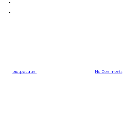
search
Menu
뉴스레터
🔥뜨거운 반응에🚰수용성 천
연색소도 출시!
By
biospectrum
2026-05-06
5월 11th, 2026
No Comments