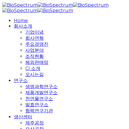
Skip
to
main
search
Menu
Home
content
회사소개
기업이념
회사연혁
주요경영진
사업분야
조직현황
해외판매망
CI 소개
오시는길
연구소
생명과학연구소
제품개발연구소
천연물연구소
발효연구소
협력연구기관
생산센터
제주공장
오산공장