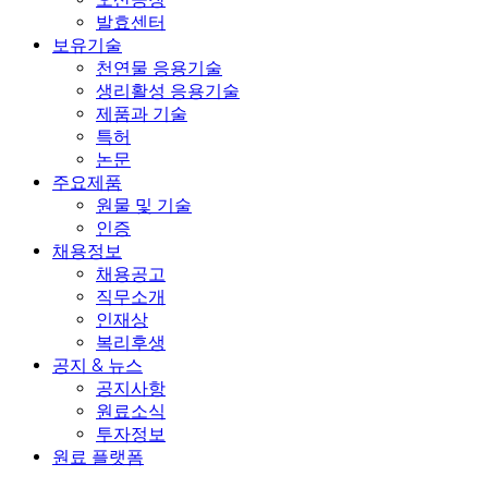
발효센터
보유기술
천연물 응용기술
생리활성 응용기술
제품과 기술
특허
논문
주요제품
원물 및 기술
인증
채용정보
채용공고
직무소개
인재상
복리후생
공지 & 뉴스
공지사항
원료소식
투자정보
원료 플랫폼