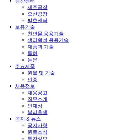
생산센터
제주공장
오산공장
발효센터
보유기술
천연물 응용기술
생리활성 응용기술
제품과 기술
특허
논문
주요제품
원물 및 기술
인증
채용정보
채용공고
직무소개
인재상
복리후생
공지 & 뉴스
공지사항
원료소식
투자정보