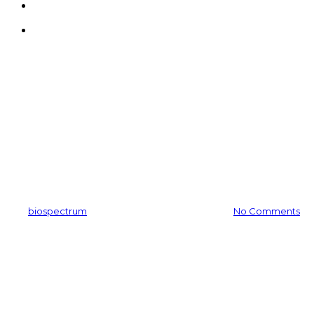
search
Menu
뉴스레터
🪴식물에서 추출한 기능성 천
연색소 😘
By
biospectrum
2025-07-16
12월 22nd, 2025
No Comments