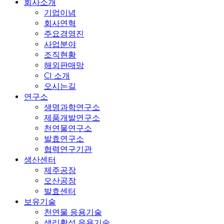
Menu
회사소개
기업이념
회사연혁
주요경영진
사업분야
조직현황
해외판매망
CI 소개
오시는길
연구소
생명과학연구소
제품개발연구소
천연물연구소
발효연구소
협력연구기관
생산센터
제주공장
오산공장
발효센터
보유기술
천연물 응용기술
생리활성 응용기술