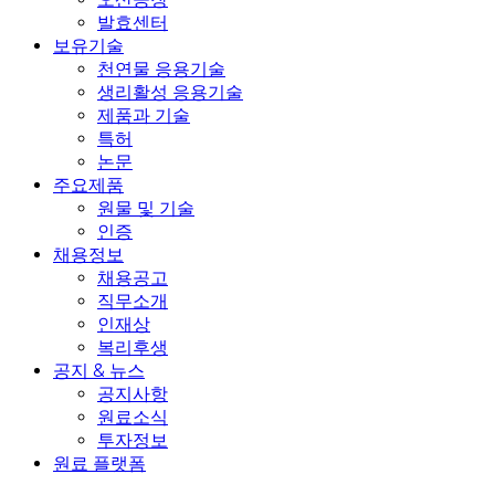
발효센터
보유기술
천연물 응용기술
생리활성 응용기술
제품과 기술
특허
논문
주요제품
원물 및 기술
인증
채용정보
채용공고
직무소개
인재상
복리후생
공지 & 뉴스
공지사항
원료소식
투자정보
원료 플랫폼