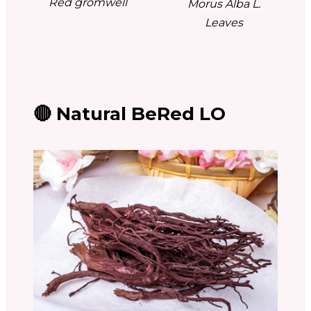
Red gromwell
Morus Alba L.
Leaves
🔴 Natural BeRed LO