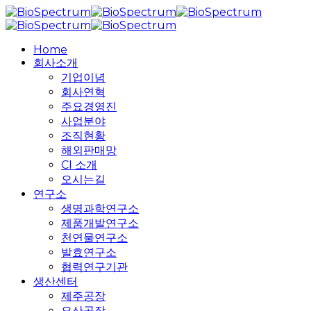
Skip
to
main
search
Menu
Home
content
회사소개
기업이념
회사연혁
주요경영진
사업분야
조직현황
해외판매망
CI 소개
오시는길
연구소
생명과학연구소
제품개발연구소
천연물연구소
발효연구소
협력연구기관
생산센터
제주공장
오산공장