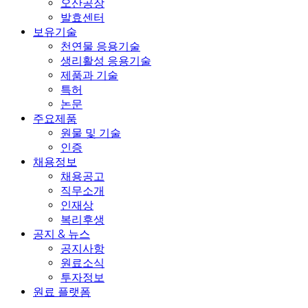
오산공장
발효센터
보유기술
천연물 응용기술
생리활성 응용기술
제품과 기술
특허
논문
주요제품
원물 및 기술
인증
채용정보
채용공고
직무소개
인재상
복리후생
공지 & 뉴스
공지사항
원료소식
투자정보
원료 플랫폼