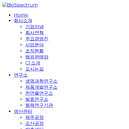
Skip
to
search
Menu
Home
main
회사소개
content
기업이념
회사연혁
주요경영진
사업분야
조직현황
해외판매망
CI 소개
오시는길
연구소
생명과학연구소
제품개발연구소
천연물연구소
발효연구소
협력연구기관
생산센터
제주공장
오산공장