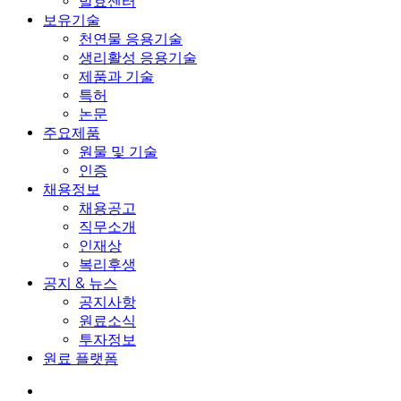
발효센터
보유기술
천연물 응용기술
생리활성 응용기술
제품과 기술
특허
논문
주요제품
원물 및 기술
인증
채용정보
채용공고
직무소개
인재상
복리후생
공지 & 뉴스
공지사항
원료소식
투자정보
원료 플랫폼
search