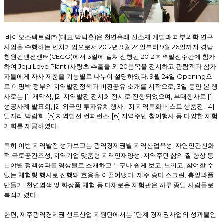
(
)
바이오스펙트럼㈜
대표 박덕훈
은 천연유래 신소재 개발과 피부의학 연구
2012
9
24
9
26
사업을 수행하는 벤처기업으로서
년
월
일부터
월
일까지 경남
(CECO)
3
2012
창원컨벤션센터
에서
일에 걸쳐 진행된
지역발전주간에 참가
Jeju Love Plant (
)
20
하여
사랑초 추출물
외
품목을 전시하고 관람객과 참가
. 9
24
Opening
자들에게 자사 제품을 기능별로 나누어 설명하였다
월
일
으
, 3
로 이명박 정부의 지역발전정책과 비전공유 소개를 시작으로
일 동안 본 행
[1]
, [2]
,
[1]
사로는
개막식
지역발전 전시회 전시로 진행되었으며
부대행사로
, [2]
, [3]
, [4]
성공사례 발표회
외국인 투자유치 행사
지역특화 베스트 상품전
, [5]
, [6]
일자리 박람회
지역발전 컨퍼런스
지역주민 참여행사 등 다양한 체험
.
기회를 제공하였다
,
특히 이번 지역발전 성과보고는 광역경제권별 지역산업육성
자연인간친화
,
,
적 국토공간조성
지역기업 맞춤형 지역인재양성
지역주민 삶의 질 향상 등
,
,
분야별 정책성과를 영상물로 소개하고 누구나 쉽게 보고
느끼고
참여할 수
.
,
있는 체험형 행사로 진행돼 호응을 이끌어냈다
제주 승마 스크린
뽕잎와플
,
만들기
천연염색 및 화장품 체험 등 다채로운 체험관은 하루 종일 사람들로
.
북적거렸다
,
1
한편
제주광역경제권 선도산업 지원단에서는
단계 경제권사업의 성과물인