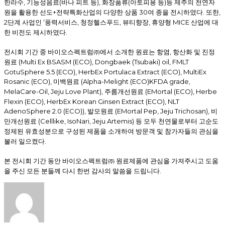
,
(
),
(
)
한라수
기능성음료
바나 피트 등
화장품류
아토피용 등
등 제주의 천연자
+
30
.
,
원을 활용한 선도
전략특화산업의 다양한 상품
여 종을 전시하였다
또한
2
‘
,
,
,
MICE
단계 사업인
풍력서비스
청정헬스푸드
뷰티향장
휴양형
산업에 대
.
한 비전도 제시하였다
,
전시회 기간 중 바이오스펙트럼㈜에서 소개한 원료는 항염
항산화 및 진정
(Multi Ex BSASM (ECO), Dongbaek (Tsubaki) oil, FMLT
원료
GotuSphere 5.5 (ECO), HerbEx Portulaca Extract (ECO), MultiEx
Rosanic (ECO),
(Alpha-Melight (ECO)KFDA grade,
미백원료
MelaCare-Oil, Jeju Love Plant),
(EMortal (ECO), Herbe
주름개선원료
Flexin (ECO), HerbEx Korean Ginsen Extract (ECO), NLT
AdenoSphere 2.0 (ECO)),
(EMortal Pep, Jeju Trichosan),
발모원료
비
(Celllike, IsoNari, Jeju Artemis)
만개선원료
등 모두 천연물로부터 고순도
정제된 유효성분으로 구성된 제품을 소개하여 방문객 및 참가자들의 관심을
.
불러 일으켰다
본 전시회 기간 동안 바이오스펙트럼㈜ 원료제품에 관심을 가져주시고 도움
.
을 주신 모든 분들께 다시 한번 감사의 말씀을 드립니다