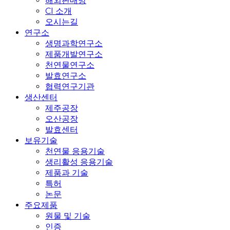
해외판매망
CI 소개
오시는길
연구소
생명과학연구소
제품개발연구소
천연물연구소
발효연구소
협력연구기관
생산센터
제주공장
오산공장
발효센터
보유기술
천연물 응용기술
생리활성 응용기술
제품과 기술
특허
논문
주요제품
원물 및 기술
인증