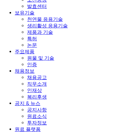
발효센터
보유기술
천연물 응용기술
생리활성 응용기술
제품과 기술
특허
논문
주요제품
원물 및 기술
인증
채용정보
채용공고
직무소개
인재상
복리후생
공지 & 뉴스
공지사항
원료소식
투자정보
원료 플랫폼