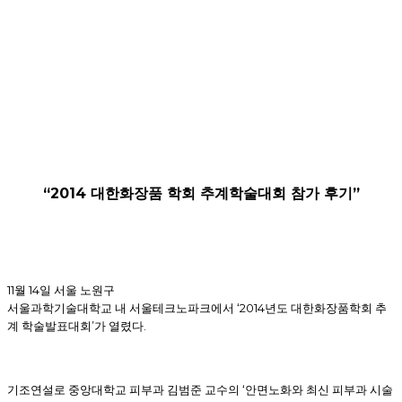
“2014
대한화장품 학회 추계학술대회 참가 후기
”
11
14
월
일 서울 노원구
‘2014
서울과학기술대학교 내 서울테크노파크에서
년도 대한화장품학회 추
’
.
계 학술발표대회
가 열렸다
‘
기조연설로 중앙대학교 피부과 김범준 교수의
안면노화와 최신 피부과 시술