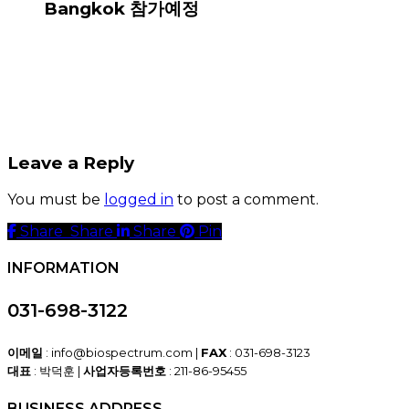
Bangkok 참가예정
Leave a Reply
You must be
logged in
to post a comment.
Share
Share
Share
Share
Pin
INFORMATION
031-698-3122
이메일
: info@biospectrum.com |
FAX
: 031-698-3123
대표
: 박덕훈 |
사업자등록번호
: 211-86-95455
BUSINESS ADDRESS