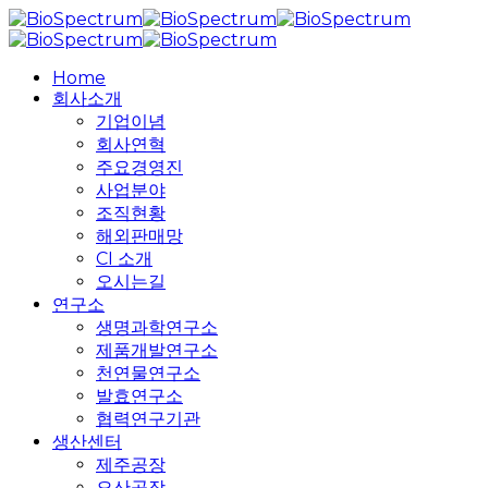
Skip
to
main
search
Menu
Home
content
회사소개
기업이념
회사연혁
주요경영진
사업분야
조직현황
해외판매망
CI 소개
오시는길
연구소
생명과학연구소
제품개발연구소
천연물연구소
발효연구소
협력연구기관
생산센터
제주공장
오산공장