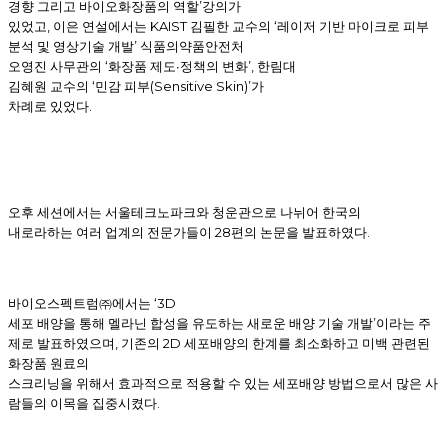
’
경향 그리고 바이오화장품의 역할
강의가
,
KAIST
‘
있었고
이은 연설에서는
김필한 교수의
레이저 기반 마이크로 피부
’
분석 및 영상기술 개발
식품의약품안전처
‘
∙
’,
오영진 사무관의
화장품 제도
정책의 변화
한림대
‘
(Sensitive Skin)’
김혜원 교수의
민감 피부
가
.
차례로 있었다
오후 세션에서는 서울테크노파크와 청운관으로 나뉘어 한국의
28
.
내로라하는 여러 업계의 전문가들이
편의 논문을 발표하였다
‘3D
바이오스펙트럼㈜에서는
’
세포 배양을 통해 멜라닌 합성을 유도하는 새로운 배양 기술 개발
이라는 주
,
2D
제로 발표하였으며
기존의
세포배양의 한계를 최소화하고 미백 관련된
화장품 원료의
스크리닝을 위해서 효과적으로 적용할 수 있는 세포배양 방법으로서 많은 사
.
람들의 이목을 집중시켰다