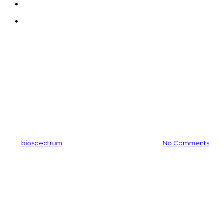
search
Menu
공지사항
2014 대한화장품 학회 추계학
술대회 참가 후기
By
biospectrum
2016-08-19
11월 24th, 2025
No Comments