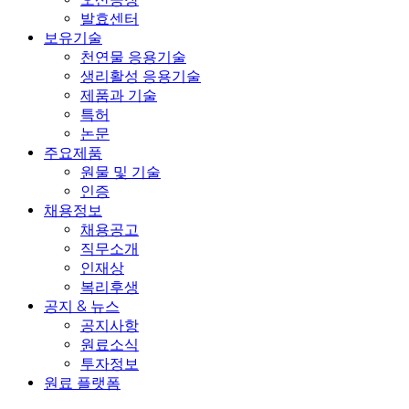
발효센터
보유기술
천연물 응용기술
생리활성 응용기술
제품과 기술
특허
논문
주요제품
원물 및 기술
인증
채용정보
채용공고
직무소개
인재상
복리후생
공지 & 뉴스
공지사항
원료소식
투자정보
원료 플랫폼