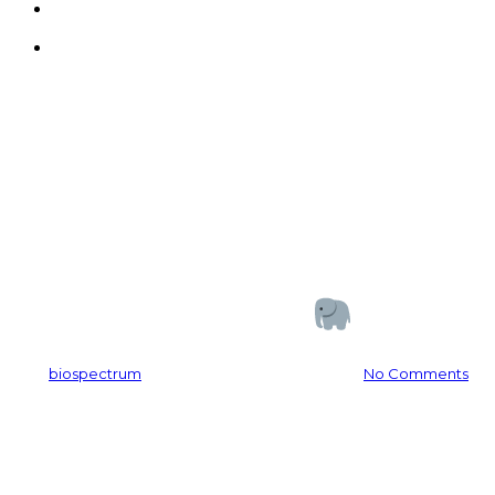
search
Menu
뉴스레터
2025 태국 In-Cosmetics
ASIA 후기
By
biospectrum
2025-11-12
12월 26th, 2025
No Comments