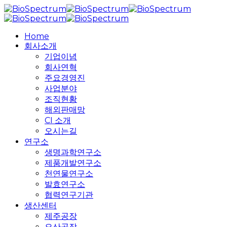
Skip
to
main
search
Menu
Home
content
회사소개
기업이념
회사연혁
주요경영진
사업분야
조직현황
해외판매망
CI 소개
오시는길
연구소
생명과학연구소
제품개발연구소
천연물연구소
발효연구소
협력연구기관
생산센터
제주공장
오산공장