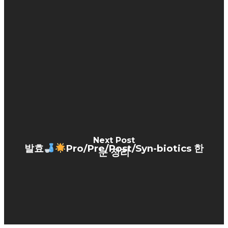
Next Post
발효
Pro/Pre/Post/Syn-biotics 한
눈 정리