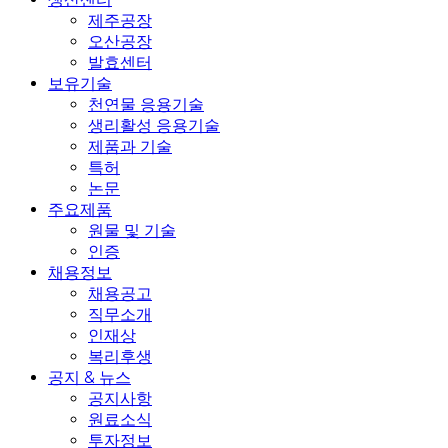
제주공장
오산공장
발효센터
보유기술
천연물 응용기술
생리활성 응용기술
제품과 기술
특허
논문
주요제품
원물 및 기술
인증
채용정보
채용공고
직무소개
인재상
복리후생
공지 & 뉴스
공지사항
원료소식
투자정보