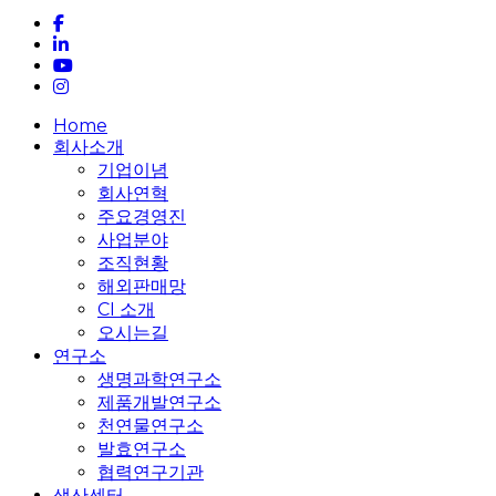
facebook
linkedin
youtube
instagram
Close
Home
Menu
회사소개
기업이념
회사연혁
주요경영진
사업분야
조직현황
해외판매망
CI 소개
오시는길
연구소
생명과학연구소
제품개발연구소
천연물연구소
발효연구소
협력연구기관
생산센터