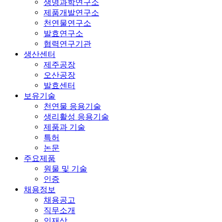
생명과학연구소
제품개발연구소
천연물연구소
발효연구소
협력연구기관
생산센터
제주공장
오산공장
발효센터
보유기술
천연물 응용기술
생리활성 응용기술
제품과 기술
특허
논문
주요제품
원물 및 기술
인증
채용정보
채용공고
직무소개
인재상