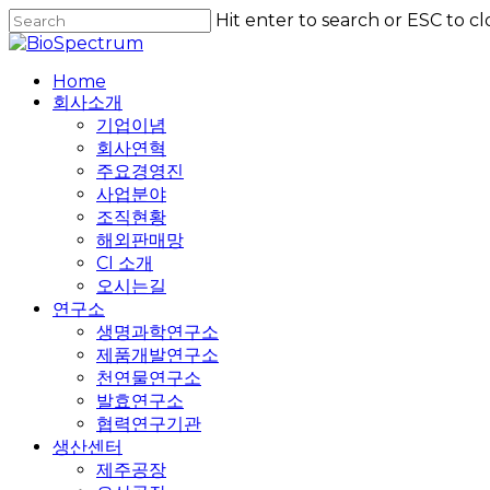
Skip
Hit enter to search or ESC to cl
to
Close
main
Search
content
Home
회사소개
기업이념
회사연혁
주요경영진
사업분야
조직현황
해외판매망
CI 소개
오시는길
연구소
생명과학연구소
제품개발연구소
천연물연구소
발효연구소
협력연구기관
생산센터
제주공장