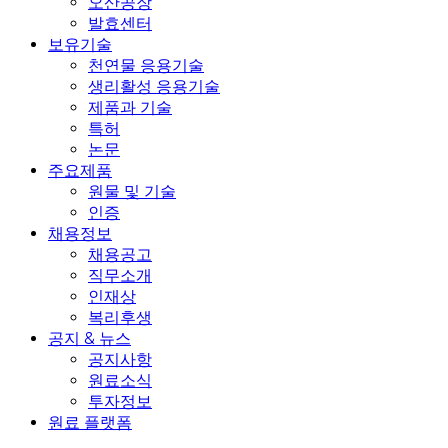
오산공장
발효센터
보유기술
천연물 응용기술
생리활성 응용기술
제품과 기술
특허
논문
주요제품
원물 및 기술
인증
채용정보
채용공고
직무소개
인재상
복리후생
공지 & 뉴스
공지사항
원료소식
투자정보
원료 플랫폼