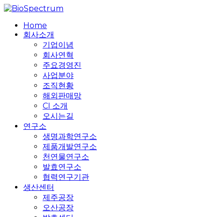
Skip
to
search
Menu
Home
main
회사소개
content
기업이념
회사연혁
주요경영진
사업분야
조직현황
해외판매망
CI 소개
오시는길
연구소
생명과학연구소
제품개발연구소
천연물연구소
발효연구소
협력연구기관
생산센터
제주공장
오산공장