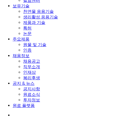
발효센터
보유기술
천연물 응용기술
생리활성 응용기술
제품과 기술
특허
논문
주요제품
원물 및 기술
인증
채용정보
채용공고
직무소개
인재상
복리후생
공지 & 뉴스
공지사항
원료소식
투자정보
원료 플랫폼
search