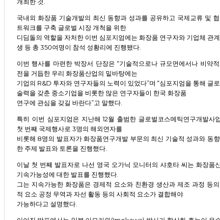
개최한 것.
국내외 화장품 기술개발의 최신 동향과 성과를 공유하고 국제교류 및 협
트워크를 구축 글로벌 시장 개척을 위한
디딤돌의 역할을 자처한 이번 심포지엄에는 화장품 연구자와 기업체 관계
생 등 총 350여명이 참석 성황리에 진행됐다.
이번 행사를 마련한 박장서 단장은 “기술적으로나 규모면에서나 비약적
전을 거듭한 우리 화장품산업의 밑바탕에는
기업의 R&D 투자와 연구자들의 노력이 있었다”며 “심포지엄을 통해 글로
술력을 갖춘 중소기업을 비롯한 많은 연구자들이 한국 화장품
연구에 관심을 갖길 바란다”고 말했다.
특히 이번 심포지엄은 지난해 12월 출범한 글로벌코스메틱연구개발사
첫 번째 국제행사로 3명의 해외연자를
비롯해 8명의 발표자가 화장품연구개발 부문의 최신 기술적 성과와 동향
한 주제 발표와 토론을 진행했다.
이날 첫 번째 발표자로 나선 영국 오가닉 모니터의 샤호타 씨는 화장품
기속가능성에 대한 발표를 진행했다.
그는 지속가능한 화장품은 경제적 요소와 친환경 생산과 제조 과정 등의
적 요소 공정 무역과 자선 활동 등의 사회적 요소가 결합해야
가능하다고 설명했다.
이어진 발표에서는 일본 이모카와(Imokawa) 박사가 항산화 효능이 우