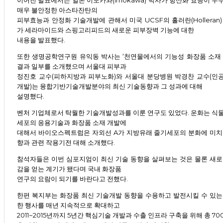
매우 불안정한 아스타잔탄의
피부효능과 안정화 기술개발에 관해서 미국 UCSF의 홀러란(Holleran)
가 세라마이드와 스핑고리피드의 새로운 피부장벽 기능에 대한
내용을 발표했다.
또한 생명공학연구원 유익동 박사는 ‘천연물에서의 기능성 화장품 소재 
결과 일부를 소개했으며 서울대 피부과
정진호 교수(피하지방과 피부노화)와 서울대 분당병원 박경찬 교수(인
개발)는 융합기반기술개발분야의 최신 기술동향과 그 성과에 대해
설명했다.
벤처 기업체로서 탁월한 기술개발성과를 이룬 연구도 있었다. 운화는 식
세포의 응용기술과 화장품 소재 개발에
대해서 바이오스펙트럼은 자외선 A가 지방유래 줄기세포의 분화에 미치
향과 관련 작용기전 대해 소개했다.
참석자들은 이번 심포지엄이 최신 기술 동향을 살펴보는 것은 물론 새로
감을 얻는 계기가 됐다며 국내 화장품
연구의 요람이 되기를 바란다고 전했다.
한편 복지부는 화장품 최신 기술개발 동향을 수용하고 발전시킬 수 있는
한 행사를 매년 지속적으로 확대하고
2011~2015년까지 5년간 핵심기술 개발과 수출 인프라 구축을 위해 총 7