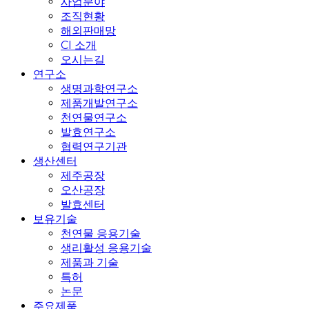
사업분야
조직현황
해외판매망
CI 소개
오시는길
연구소
생명과학연구소
제품개발연구소
천연물연구소
발효연구소
협력연구기관
생산센터
제주공장
오산공장
발효센터
보유기술
천연물 응용기술
생리활성 응용기술
제품과 기술
특허
논문
주요제품