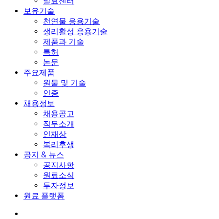
발효센터
보유기술
천연물 응용기술
생리활성 응용기술
제품과 기술
특허
논문
주요제품
원물 및 기술
인증
채용정보
채용공고
직무소개
인재상
복리후생
공지 & 뉴스
공지사항
원료소식
투자정보
원료 플랫폼
search