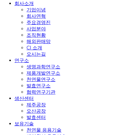
Menu
회사소개
기업이념
회사연혁
주요경영진
사업분야
조직현황
해외판매망
CI 소개
오시는길
연구소
생명과학연구소
제품개발연구소
천연물연구소
발효연구소
협력연구기관
생산센터
제주공장
오산공장
발효센터
보유기술
천연물 응용기술