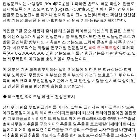
전성분표시는 내용량이 50ml(50g)을 초과하면 반드시 국문 라벨에 한글로
표시하도록 되어 있으며 15ml(15g) 초과 50ml(50g) 이하 제품의 경우에는
한글로 전성분표시를 하거나 현재와 같이 표시성분(타르색소 과일산 인산염
금박 기능성 화장품 원료 배합한도지정 원료 기타 등)을 표기해야 한다.
라펜은 8월 중순 새롭게 출시한 레스멜린 화이트닝 에센스와 린클린 스트레
칭 에센스 등 2개 제품에 전성분표시를 도입했다. 또한 천연 식물성분으로 개
발한 천연복합 방부제인 네츄로틱스 성분으로 교체해 품질력을 대폭 향상시
켰다. 네츄로틱스는 화장품 연구개발 전문업체인
바이오스펙트럼
이 특허획
득(KR10-2006-0030619)한 성분으로 식물성 항균성분을 다량 함유하고 있
는 제주목련의 마그놀롤 호노키올이 주성분이다.
이 성분은 기존 화학방부제와는 달리 미생물에 의한 천연 항균작용과 함께
피부 노화방지 주름방지 피부보습 등 피부상태 개선과 보호효과가 뛰어나다.
특히 국제규격 피부전문임상기관에서 인체 안전성 시험을 실시해 독성이 없
고 안전한 원료로 판정받아 효능을 인정받았다.
◆ 레스멜린 화이트닝 에센스 전성분표시
정제수 에탄올 부틸렌글라이콜 베타인 알부틴 글리세린 베타글루칸 암모늄
아크릴로일디메칠타 레이트/브이피코폴리머 카보머 트리에탄올아민 알란토
인 디포타슘글리시리제이트 페닐트리메치콘 레스베라트롤 측백나무추출물
초피나무열매추출물 구멍쇠미역추출물 밀추출물 토코페릴아세테이트 디소
듐이디티에이 중국목련수피추출물 프로폴리스추출물 녹차추출물 나한백가
지추출물 왕귤추출물 카모마일추출물 화이트윌로우껍질추출물 코세스-7 피