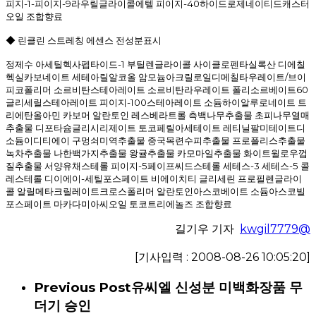
피지-1-피이지-9라우릴글라이콜에텔 피이지-40하이드로제네이티드캐스터
오일 조합향료
◆ 린클린 스트레칭 에센스 전성분표시
정제수 아세틸헥사펩타이드-1 부틸렌글라이콜 사이클로펜타실록산 디에칠
헥실카보네이트 세테아릴알코올 암모늄아크릴로일디메칠타우레이트/브이
피코폴리머 소르비탄스테아레이트 소르비탄라우레이트 폴리소르베이트60
글리세릴스테아레이트 피이지-100스테아레이트 소듐하이알루로네이트 트
리에탄올아민 카보머 알란토인 레스베라트롤 측백나무추출물 초피나무열매
추출물 디포타슘글리시리제이트 토코페릴아세테이트 레티닐팔미테이트디
소듐이디티에이 구멍쇠미역추출물 중국목련수피추출물 프로폴리스추출물
녹차추출물 나한백가지추출물 왕귤추출물 카모마일추출물 화이트윌로우껍
질추출물 서양유채스테롤 피이지-5페이프씨드스테롤 세테스-3 세테스-5 콜
레스테롤 디이에이-세틸포스페이트 비에이치티 글리세린 프로필렌글라이
콜 알릴메타크릴레이트크로스폴리머 알란토인아스코베이트 소듐아스코빌
포스페이트 마카다미아씨오일 토코트리에놀즈 조합향료
길기우 기자
kwgil7779@
[기사입력 : 2008-08-26 10:05:20]
Previous Post
유씨엘 신성분 미백화장품 무
더기 승인