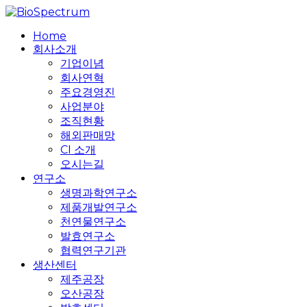
Skip
to
search
Menu
Home
main
회사소개
content
기업이념
회사연혁
주요경영진
사업분야
조직현황
해외판매망
CI 소개
오시는길
연구소
생명과학연구소
제품개발연구소
천연물연구소
발효연구소
협력연구기관
생산센터
제주공장
오산공장