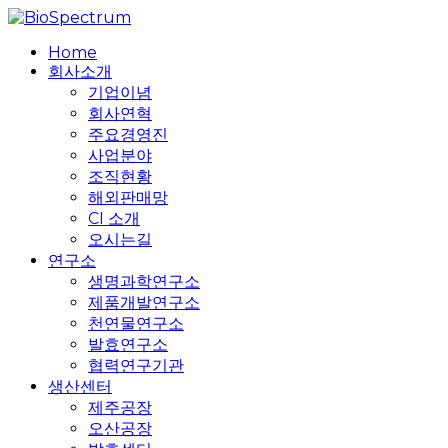
Skip
to
search
Menu
Home
main
회사소개
content
기업이념
회사연혁
주요경영진
사업분야
조직현황
해외판매망
CI 소개
오시는길
연구소
생명과학연구소
제품개발연구소
천연물연구소
발효연구소
협력연구기관
생산센터
제주공장
오산공장