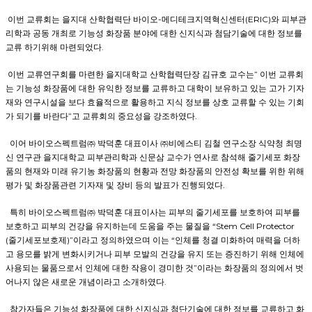
이번 교류회는 을지대 산학협력단 바이오-메디테크지역혁신센터(ERIC)와 피부관
리학과 공동 개최로 기능성 화장품 분야에 대한 신지식과 첨담기술에 대한 정보를
교류 하기위해 마련되었다.
이번 교류연구회를 마련한 을지대학교 산학협력단장 김규호 교수는” 이번 교류회
는 기능성 화장품에 대한 유익한 정보를 교류하고 대학이 보유하고 있는 고가 기자
재와 연구시설을 보다 효율적으로 활용하고 지식 정보를 상호 교류할 수 있는 기회
가 되기를 바란다”고 교류회의 중요성을 강조하였다.
이어 바이오스펙트럼㈜ 박덕훈 대표이사 ㈜비에스티 김철 연구소장 식약청 최명
신 연구관 을지대학교 피부관리학과 신문삼 교수가 연사로 참석해 줄기세포 화장
품의 현재와 미래 유기농 화장품의 현황과 전망 화장품의 안전성 확보를 위한 위해
평가 및 화장품관련 기자재 및 장비 등의 발표가 진행되었다.
특히 바이오스펙트럼㈜ 박덕훈 대표이사는 피부의 줄기세포를 보호하여 피부를
보호하고 피부의 건강을 유지하는데 도움을 주는 물질을 “Stem Cell Protector
(줄기세포보호제)”이라고 정의하였으며 이는 “인체를 청결 미화하여 매력을 더하
고 용모를 밝게 변화시키거나 피부 모발의 건강을 유지 또는 증진하기 위해 인체에
사용되는 물품으로서 인체에 대한 작용이 경미한 것”이라는 화장품의 정의에서 벗
어나지 않은 새로운 개념이라고 소개하였다.
참가자들은 기능성 화장품에 대한 신지식과 첨단기술에 대한 정보를 교류하고 화