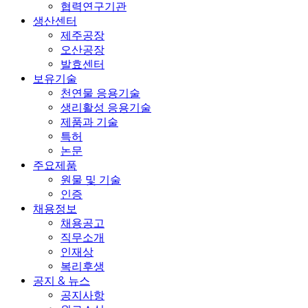
협력연구기관
생산센터
제주공장
오산공장
발효센터
보유기술
천연물 응용기술
생리활성 응용기술
제품과 기술
특허
논문
주요제품
원물 및 기술
인증
채용정보
채용공고
직무소개
인재상
복리후생
공지 & 뉴스
공지사항