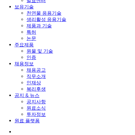
발효센터
보유기술
천연물 응용기술
생리활성 응용기술
제품과 기술
특허
논문
주요제품
원물 및 기술
인증
채용정보
채용공고
직무소개
인재상
복리후생
공지 & 뉴스
공지사항
원료소식
투자정보
원료 플랫폼
search