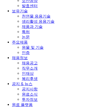
오산공장
발효센터
보유기술
천연물 응용기술
생리활성 응용기술
제품과 기술
특허
논문
주요제품
원물 및 기술
인증
채용정보
채용공고
직무소개
인재상
복리후생
공지 & 뉴스
공지사항
원료소식
투자정보
원료 플랫폼