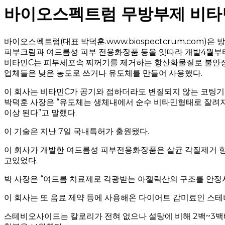
바이오스펙트럼 무방부제 비타민
바이오스펙트럼(대표 박덕훈.www.biospectcrum.com)은
피부크림과 여드름성 피부 전용화장품 등을 잇따라 개발4월부
비타민C는 피부세포속 찌꺼기를 제거하는 항산화물질로 불안정
업체들은 낮은 농도로 쓰거나 유도체를 만들어 사용했다.
이 회사는 비타민C가 공기와 접하더라도 변질되지 않는 코팅기
박덕훈 사장은 “유도체는 생체내에서 순수 비타민형태로 잘려지지
이상 된다”고 말했다.
이 기술은 지난 7일 국내특허가 출원됐다.
이 회사가 개발한 여드름성 피부전용화장품은 살균 각질제거 항
고있었다.
박 사장은 “여드름 치료제로 각광받는 아젤릭산의 구조를 안정
이 회사는 또 음료 제약 등에 사용해온 다이어트 감미료인 스
스테비오사이드는 칼로리가 전혀 없으나 설탕에 비해 2백~3백