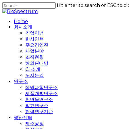
Skip
Hit enter to search or ESC to cl
to
Close
main
Search
content
Home
회사소개
기업이념
회사연혁
주요경영진
사업분야
조직현황
해외판매망
CI 소개
오시는길
연구소
생명과학연구소
제품개발연구소
천연물연구소
발효연구소
협력연구기관
생산센터
제주공장