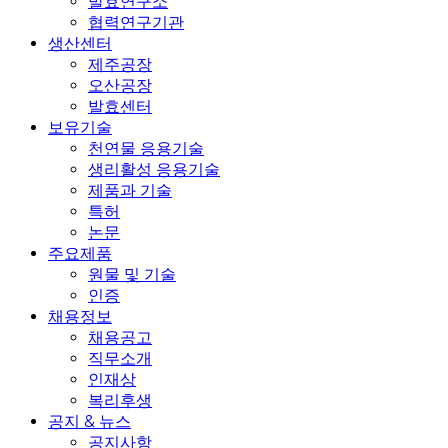
발효연구소
협력연구기관
생산센터
제주공장
오산공장
발효센터
보유기술
천연물 응용기술
생리활성 응용기술
제품과 기술
특허
논문
주요제품
원물 및 기술
인증
채용정보
채용공고
직무소개
인재상
복리후생
공지 & 뉴스
공지사항