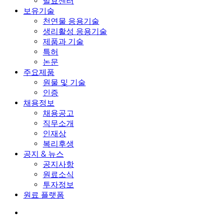
발효센터
보유기술
천연물 응용기술
생리활성 응용기술
제품과 기술
특허
논문
주요제품
원물 및 기술
인증
채용정보
채용공고
직무소개
인재상
복리후생
공지 & 뉴스
공지사항
원료소식
투자정보
원료 플랫폼
search