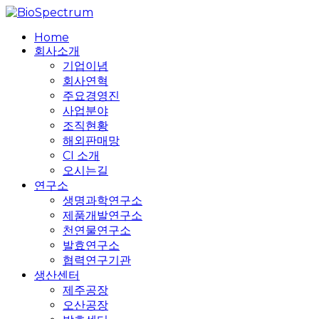
Skip
to
search
Menu
Home
main
회사소개
content
기업이념
회사연혁
주요경영진
사업분야
조직현황
해외판매망
CI 소개
오시는길
연구소
생명과학연구소
제품개발연구소
천연물연구소
발효연구소
협력연구기관
생산센터
제주공장
오산공장