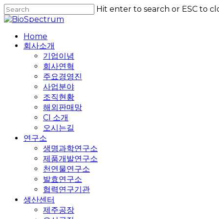
Skip
Hit enter to search or ESC to cl
to
Close
main
Search
content
Home
회사소개
기업이념
회사연혁
주요경영진
사업분야
조직현황
해외판매망
CI 소개
오시는길
연구소
생명과학연구소
제품개발연구소
천연물연구소
발효연구소
협력연구기관
생산센터
제주공장