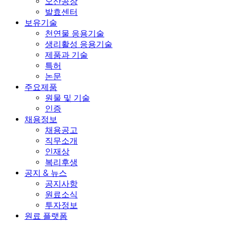
오산공장
발효센터
보유기술
천연물 응용기술
생리활성 응용기술
제품과 기술
특허
논문
주요제품
원물 및 기술
인증
채용정보
채용공고
직무소개
인재상
복리후생
공지 & 뉴스
공지사항
원료소식
투자정보
원료 플랫폼