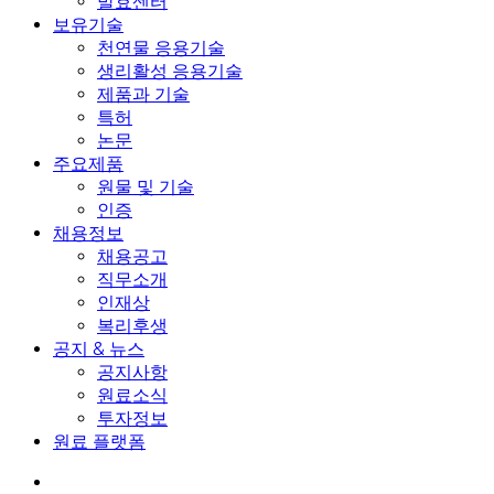
발효센터
보유기술
천연물 응용기술
생리활성 응용기술
제품과 기술
특허
논문
주요제품
원물 및 기술
인증
채용정보
채용공고
직무소개
인재상
복리후생
공지 & 뉴스
공지사항
원료소식
투자정보
원료 플랫폼
search