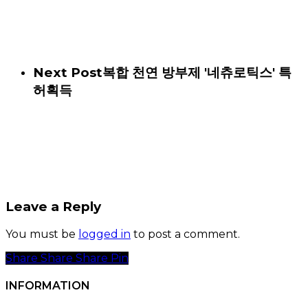
Next Post
복합 천연 방부제 '네츄로틱스' 특
허획득
Leave a Reply
You must be
logged in
to post a comment.
Share
Share
Share
Share
Pin
INFORMATION