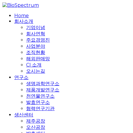
Skip
to
search
Menu
Home
main
회사소개
content
기업이념
회사연혁
주요경영진
사업분야
조직현황
해외판매망
CI 소개
오시는길
연구소
생명과학연구소
제품개발연구소
천연물연구소
발효연구소
협력연구기관
생산센터
제주공장
오산공장