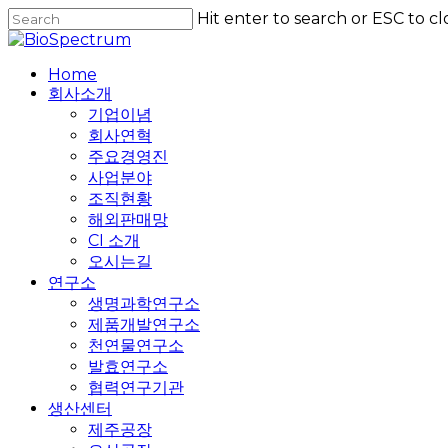
Skip
Hit enter to search or ESC to cl
to
Close
main
Search
content
Home
회사소개
기업이념
회사연혁
주요경영진
사업분야
조직현황
해외판매망
CI 소개
오시는길
연구소
생명과학연구소
제품개발연구소
천연물연구소
발효연구소
협력연구기관
생산센터
제주공장