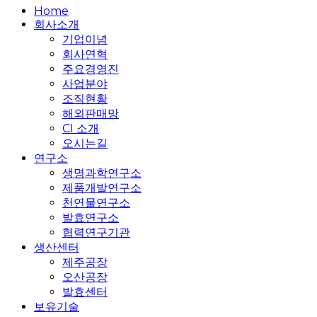
Close
Home
Menu
회사소개
기업이념
회사연혁
주요경영진
사업분야
조직현황
해외판매망
CI 소개
오시는길
연구소
생명과학연구소
제품개발연구소
천연물연구소
발효연구소
협력연구기관
생산센터
제주공장
오산공장
발효센터
보유기술