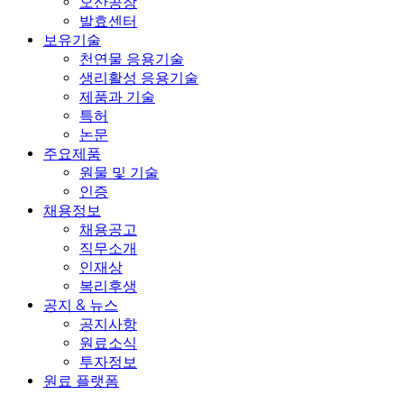
오산공장
발효센터
보유기술
천연물 응용기술
생리활성 응용기술
제품과 기술
특허
논문
주요제품
원물 및 기술
인증
채용정보
채용공고
직무소개
인재상
복리후생
공지 & 뉴스
공지사항
원료소식
투자정보
원료 플랫폼