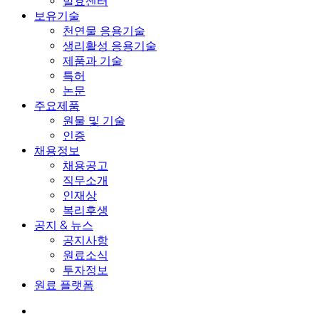
발효센터
보유기술
천연물 응용기술
생리활성 응용기술
제품과 기술
특허
논문
주요제품
원물 및 기술
인증
채용정보
채용공고
직무소개
인재상
복리후생
공지 & 뉴스
공지사항
원료소식
투자정보
원료 플랫폼
search