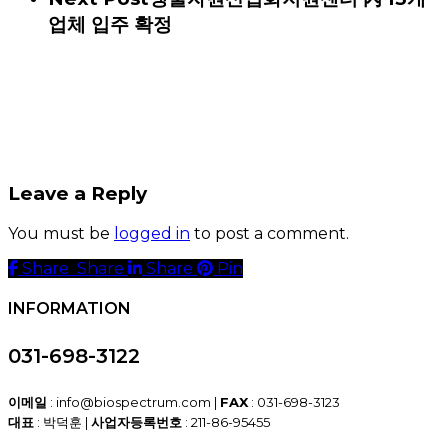
업체 입주 확정
Leave a Reply
You must be
logged in
to post a comment.
Share
Share
Share
Share
Pin
INFORMATION
031-698-3122
이메일
: info@biospectrum.com |
FAX
: 031-698-3123
대표
: 박덕훈 |
사업자등록번호
: 211-86-95455