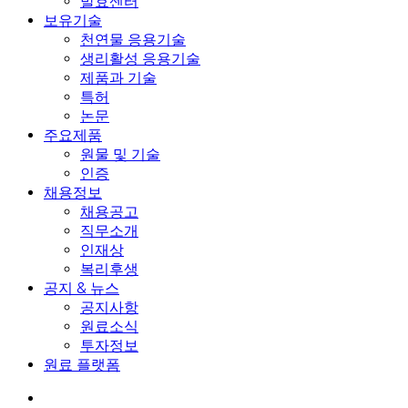
발효센터
보유기술
천연물 응용기술
생리활성 응용기술
제품과 기술
특허
논문
주요제품
원물 및 기술
인증
채용정보
채용공고
직무소개
인재상
복리후생
공지 & 뉴스
공지사항
원료소식
투자정보
원료 플랫폼
search