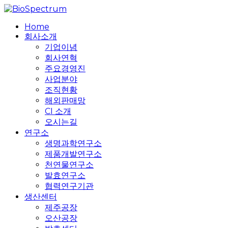
Skip
to
search
Menu
Home
main
회사소개
content
기업이념
회사연혁
주요경영진
사업분야
조직현황
해외판매망
CI 소개
오시는길
연구소
생명과학연구소
제품개발연구소
천연물연구소
발효연구소
협력연구기관
생산센터
제주공장
오산공장