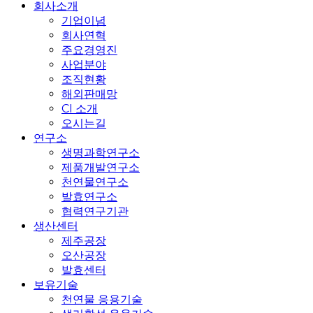
Menu
회사소개
기업이념
회사연혁
주요경영진
사업분야
조직현황
해외판매망
CI 소개
오시는길
연구소
생명과학연구소
제품개발연구소
천연물연구소
발효연구소
협력연구기관
생산센터
제주공장
오산공장
발효센터
보유기술
천연물 응용기술