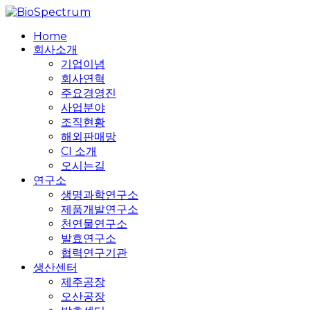
Skip
to
search
Menu
Home
main
회사소개
content
기업이념
회사연혁
주요경영진
사업분야
조직현황
해외판매망
CI 소개
오시는길
연구소
생명과학연구소
제품개발연구소
천연물연구소
발효연구소
협력연구기관
생산센터
제주공장
오산공장