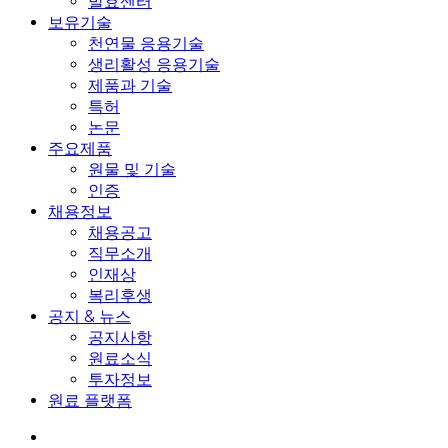
발효센터
보유기술
천연물 응용기술
생리활성 응용기술
제품과 기술
특허
논문
주요제품
원물 및 기술
인증
채용정보
채용공고
직무소개
인재상
복리후생
공지 & 뉴스
공지사항
원료소식
투자정보
원료 플랫폼
search