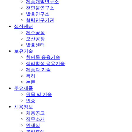
제품개발연구소
천연물연구소
발효연구소
협력연구기관
생산센터
제주공장
오산공장
발효센터
보유기술
천연물 응용기술
생리활성 응용기술
제품과 기술
특허
논문
주요제품
원물 및 기술
인증
채용정보
채용공고
직무소개
인재상
복리후생