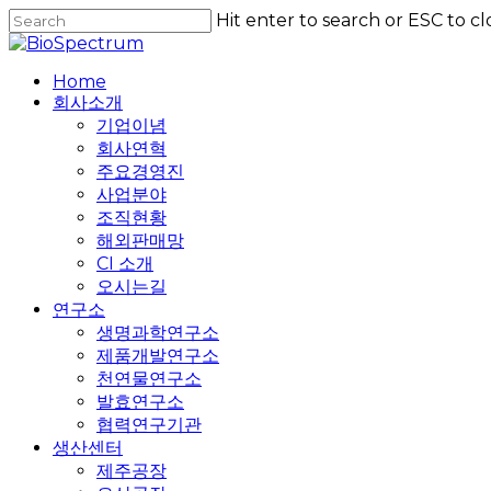
Skip
Hit enter to search or ESC to cl
to
Close
main
Search
content
Home
회사소개
기업이념
회사연혁
주요경영진
사업분야
조직현황
해외판매망
CI 소개
오시는길
연구소
생명과학연구소
제품개발연구소
천연물연구소
발효연구소
협력연구기관
생산센터
제주공장