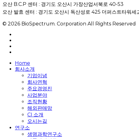
오산 B.C.P 센터 : 경기도 오산시 가장산업서북로 40-53
오산 발효 센터 : 경기도 오산시 독산성로 425 더퍼스트타워세교
© 2026 BioSpectrum. Corporation All Rights Reserved
facebook
linkedin
youtube
instagram
Close
Home
Menu
회사소개
기업이념
회사연혁
주요경영진
사업분야
조직현황
해외판매망
CI 소개
오시는길
연구소
생명과학연구소