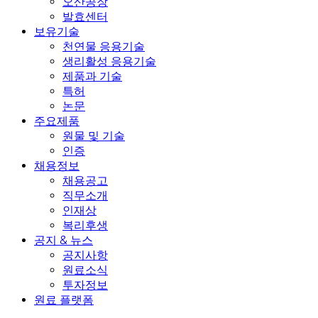
오산공장
발효센터
보유기술
천연물 응용기술
생리활성 응용기술
제품과 기술
특허
논문
주요제품
원물 및 기술
인증
채용정보
채용공고
직무소개
인재상
복리후생
공지 & 뉴스
공지사항
원료소식
투자정보
원료 플랫폼