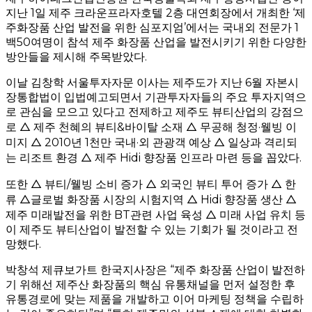
지난 1일 제주 크라운프라자호텔 2층 대연회장에서 개최한 ‘제
주화장품 산업 발전을 위한 심포지엄’에서는 국내외 전문가 1
백50여명이 참석 제주 화장품 산업을 발전시키기 위한 다양한
방안들을 제시해 주목받았다.
이날 김창학 서울투자자문 이사는 제주도가 지난 6월 자본시
장통합법이 입법예고되면서 기관투자자들의 주요 투자지역으
로 관심을 모으고 있다고 전제하고 제주도 뷰티산업의 강점으
로 △ 제주 천혜의 뷰티&바이탈 소재 △ 무공해 청정·웰빙 이
미지 △ 2010년 1천만 국내·외 관광객 예상 △ 일상과 격리되
는 리조트 환경 △ 제주 Hidi 향장품 인프라 마련 등을 꼽았다.
또한 △ 뷰티/웰빙 소비 증가 △ 외국인 뷰티 투어 증가 △ 한
류 △글로벌 화장품 시장의 시험지역 △ Hidi 향장품 생산 △
제주 미래발전을 위한 BT관련 사업 육성 △ 미래 사업 유치 등
이 제주도 뷰티산업이 발전할 수 있는 기회가 될 것이라고 전
망했다.
박창석 제큐보가트 한국지사장은 “제주 화장품 산업이 발전하
기 위해선 제주산 화장품의 핵심 유통채널을 먼저 설정한 후
유통경로에 맞는 제품을 개발하고 이어 마케팅 정책을 수립하