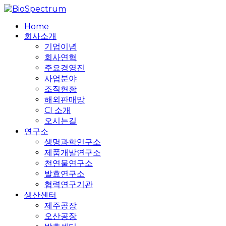
Skip
to
search
Menu
Home
main
회사소개
content
기업이념
회사연혁
주요경영진
사업분야
조직현황
해외판매망
CI 소개
오시는길
연구소
생명과학연구소
제품개발연구소
천연물연구소
발효연구소
협력연구기관
생산센터
제주공장
오산공장