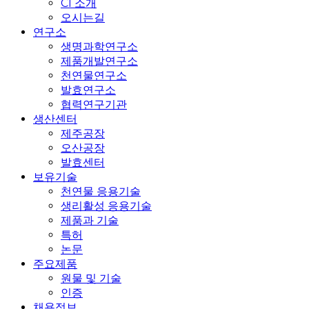
CI 소개
오시는길
연구소
생명과학연구소
제품개발연구소
천연물연구소
발효연구소
협력연구기관
생산센터
제주공장
오산공장
발효센터
보유기술
천연물 응용기술
생리활성 응용기술
제품과 기술
특허
논문
주요제품
원물 및 기술
인증
채용정보