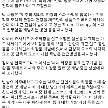
는 것이 중요하다”며 “특히 제주만의 성분·소재에 대한 차별화
전략이 필요하다”고 주장했다.
박 사장은 “제주의 지리적 환경과 스파 산업을 접목하는 것을
적극 모색해 관광과 건강을 제주만의 상품으로 패키지화해야
한다”며 최근 관심이 높아지고 있는 ‘Stone Therapy’의 소재
로 현무암을 개발하는 방안 등을 제시했다.
아세베 요시히로 가오화장품 연구소장은 일본을 대표하는 가
오·시세이도·가네보화장품 등의 브랜드 현황과 최근 연구 동향
들을 소개하면서 화장품 개발에 있어서 감성적 요소와 시각적
요소 및 감촉적 요소에 대한 폭넓은 접근방법을 제시했다.
김태성 한국코그니스 이사는 ‘세계 화장품 원료 연구개발 현
황’을 주제로 자사의 주요 화장품 원료 및 개발 중인 성분에 대
해 소개했다.
변상요 아주대학교 교수는 ‘제주산 천연자원의 화장품 소재 활
용전략 및 개발 사례’에 대한 발표에서 제주도에는 8천여종의
천연자원이 있으며 이중 현재 코스맥스 바이오랜드 퍼멘텍 등
에서 화장품 소재로 개발한 문주란·동백꽃·유채·구아바·산뽕나
무·예덕나무·제주 화산재 송이 등에 대한 개발 과정 등을 소개
했다.