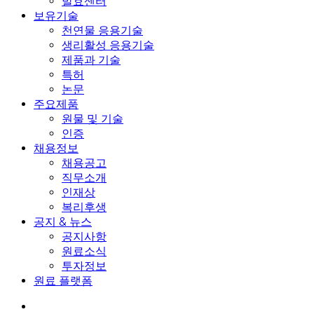
발효센터
보유기술
천연물 응용기술
생리활성 응용기술
제품과 기술
특허
논문
주요제품
원물 및 기술
인증
채용정보
채용공고
직무소개
인재상
복리후생
공지 & 뉴스
공지사항
원료소식
투자정보
원료 플랫폼
search