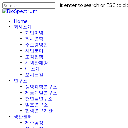
Skip
Hit enter to search or ESC to cl
to
Close
main
Search
content
Home
회사소개
기업이념
회사연혁
주요경영진
사업분야
조직현황
해외판매망
CI 소개
오시는길
연구소
생명과학연구소
제품개발연구소
천연물연구소
발효연구소
협력연구기관
생산센터
제주공장