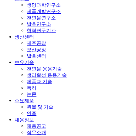
생명과학연구소
제품개발연구소
천연물연구소
발효연구소
협력연구기관
생산센터
제주공장
오산공장
발효센터
보유기술
천연물 응용기술
생리활성 응용기술
제품과 기술
특허
논문
주요제품
원물 및 기술
인증
채용정보
채용공고
직무소개