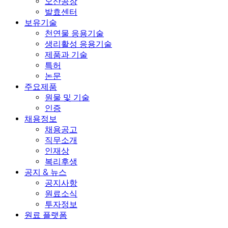
오산공장
발효센터
보유기술
천연물 응용기술
생리활성 응용기술
제품과 기술
특허
논문
주요제품
원물 및 기술
인증
채용정보
채용공고
직무소개
인재상
복리후생
공지 & 뉴스
공지사항
원료소식
투자정보
원료 플랫폼