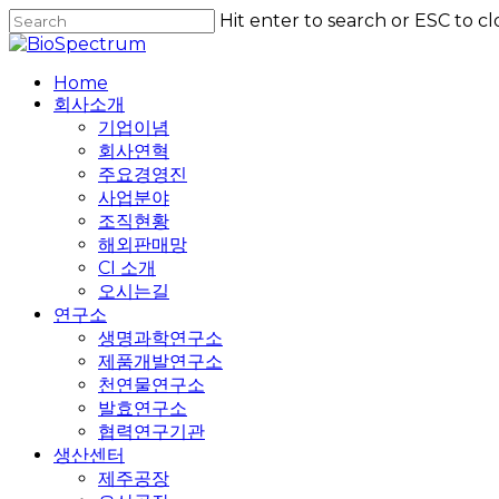
Skip
Hit enter to search or ESC to cl
to
Close
main
Search
content
Home
회사소개
기업이념
회사연혁
주요경영진
사업분야
조직현황
해외판매망
CI 소개
오시는길
연구소
생명과학연구소
제품개발연구소
천연물연구소
발효연구소
협력연구기관
생산센터
제주공장