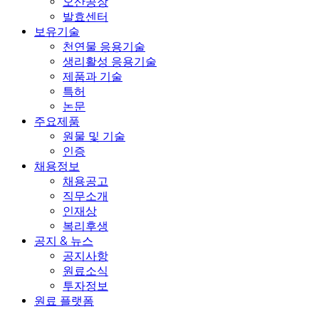
오산공장
발효센터
보유기술
천연물 응용기술
생리활성 응용기술
제품과 기술
특허
논문
주요제품
원물 및 기술
인증
채용정보
채용공고
직무소개
인재상
복리후생
공지 & 뉴스
공지사항
원료소식
투자정보
원료 플랫폼