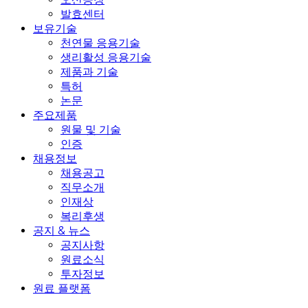
발효센터
보유기술
천연물 응용기술
생리활성 응용기술
제품과 기술
특허
논문
주요제품
원물 및 기술
인증
채용정보
채용공고
직무소개
인재상
복리후생
공지 & 뉴스
공지사항
원료소식
투자정보
원료 플랫폼