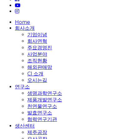
youtube
instagram
Close
Home
Menu
회사소개
기업이념
회사연혁
주요경영진
사업분야
조직현황
해외판매망
CI 소개
오시는길
연구소
생명과학연구소
제품개발연구소
천연물연구소
발효연구소
협력연구기관
생산센터
제주공장
오산공장